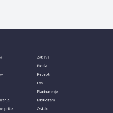
vi
Zabava
Bicikla
ov
Recepti
Lov
Planinarenje
ranje
Misticizam
ne priče
Ostalo