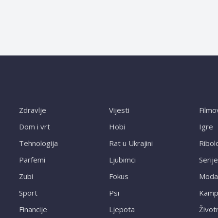
Zdravlje
Vijesti
Filmo
Dom i vrt
Hobi
Igre
Tehnologija
Rat u Ukrajini
Ribol
Parfemi
Ljubimci
Serije
Zubi
Fokus
Moda
Sport
Psi
Kampi
Financije
Ljepota
Život