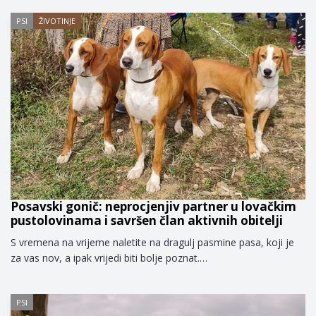
PSI
ŽIVOTINJE
Posavski gonič: neprocjenjiv partner u lovačkim
pustolovinama i savršen član aktivnih obitelji
S vremena na vrijeme naletite na dragulj pasmine pasa, koji je
za vas nov, a ipak vrijedi biti bolje poznat.…
PSI