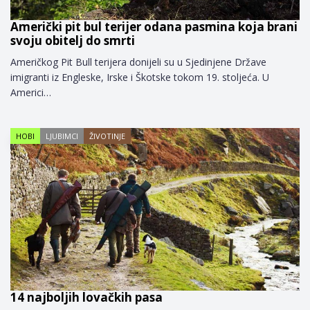
Američki pit bul terijer odana pasmina koja brani
svoju obitelj do smrti
Američkog Pit Bull terijera donijeli su u Sjedinjene Države
imigranti iz Engleske, Irske i Škotske tokom 19. stoljeća. U
Americi…
HOBI
LJUBIMCI
ŽIVOTINJE
14 najboljih lovačkih pasa