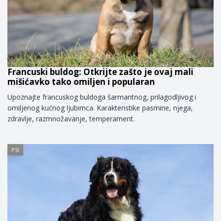
Francuski buldog: Otkrijte zašto je ovaj mali
mišićavko tako omiljen i popularan
Upoznajte francuskog buldoga šarmantnog, prilagodljivog i
omiljenog kućnog ljubimca. Karakteristike pasmine, njega,
zdravlje, razmnožavanje, temperament.
PSI