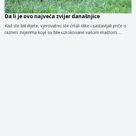
Da li je ovo najveća zvijer današnjice
Kad ste bili dijete, vjerovatno ste crtali slike i sastavljali priče o
raznim zvijerima koje su bile uzrokovane vašom maštom.…