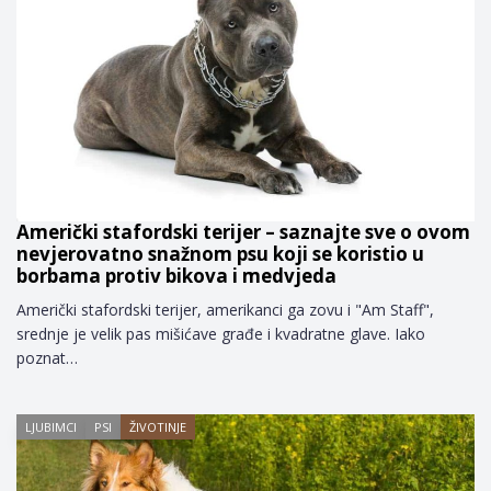
Američki stafordski terijer – saznajte sve o ovom
nevjerovatno snažnom psu koji se koristio u
borbama protiv bikova i medvjeda
Američki stafordski terijer, amerikanci ga zovu i "Am Staff",
srednje je velik pas mišićave građe i kvadratne glave. Iako
poznat…
LJUBIMCI
PSI
ŽIVOTINJE