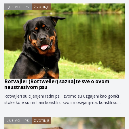
LJUBIMCI
PSI
ŽIVOTINJE
Rotvajler (Rottweiler) saznajte sve o ovom
neustrasivom psu
Rotvajleri su cijenjeni radni psi, izvorno su uzgajani kao goniči
stoke koje su rimljani koristili u svojim osvjanjima, koristili su…
LJUBIMCI
PSI
ŽIVOTINJE