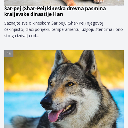
Šar-pej (Shar-Pei) kineska drevna pasmina
kraljevske dinastije Han
Saznajte sve o kineskom Šar peju (Shar-Pei) njegovoj
čekinjastoj dlaci porijeklu temperamentu, uzgoju štencima i ono
sto ga izdvaja od…
PSI