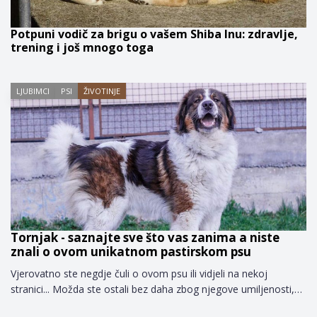
Potpuni vodič za brigu o vašem Shiba Inu: zdravlje,
trening i još mnogo toga
LJUBIMCI
PSI
ŽIVOTINJE
Tornjak - saznajte sve što vas zanima a niste
znali o ovom unikatnom pastirskom psu
Vjerovatno ste negdje čuli o ovom psu ili vidjeli na nekoj
stranici... Možda ste ostali bez daha zbog njegove umiljenosti,…