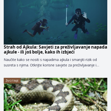
Strah od Ajkula: Savjeti za preživljavanje napada
ajkule - ili još bolje, kako ih izbjeći
Naučite kako se nositi s napadima ajkula i smanjiti rizik od
susreta s njima. Otkrijte korisne savjete za preživljavanje i…
ŽIVOTINJE