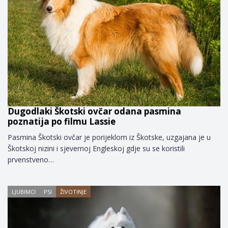
Dugodlaki Škotski ovčar odana pasmina
poznatija po filmu Lassie
Pasmina Škotski ovčar je porijeklom iz Škotske, uzgajana je u
Škotskoj nizini i sjevernoj Engleskoj gdje su se koristili
prvenstveno…
LJUBIMCI
PSI
ŽIVOTINJE