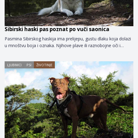
Sibirski haski pas poznat po vuči saonica
Pasmina Sibirskog haskija ima prelijepu, gustu dlaku koja dolazi
u mnoštvu boja i oznaka. Njihove plave ili raznobojne oči i…
LJUBIMCI
PSI
ŽIVOTINJE