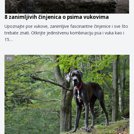
8 zanimljivih činjenica o psima vukovima
Upoznajte pse vukove, zanimljive fascinantne činjenice i sve što
trebate znati. Otkrijte jedinstvenu kombinaciju psa i vuka kao i
15…
PSI