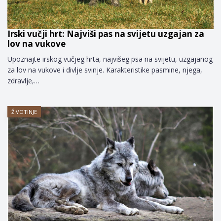
Irski vučji hrt: Najviši pas na svijetu uzgajan za
lov na vukove
Upoznajte irskog vučjeg hrta, najvišeg psa na svijetu, uzgajanog
za lov na vukove i divlje svinje. Karakteristike pasmine, njega,
zdravlje,…
ŽIVOTINJE