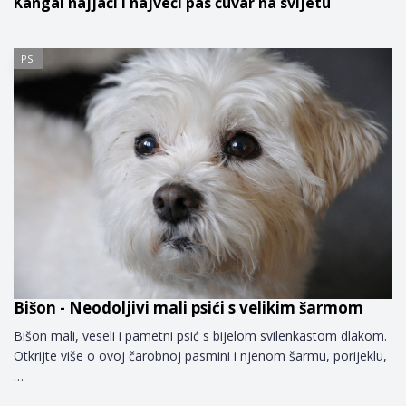
Kangal najjači i najveći pas čuvar na svijetu
PSI
Bišon - Neodoljivi mali psići s velikim šarmom
Bišon mali, veseli i pametni psić s bijelom svilenkastom dlakom.
Otkrijte više o ovoj čarobnoj pasmini i njenom šarmu, porijeklu,
…