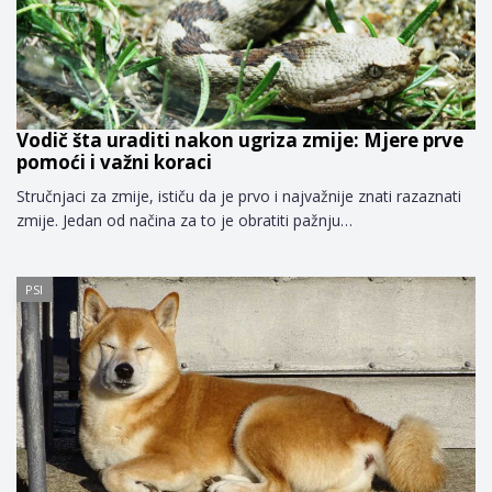
Vodič šta uraditi nakon ugriza zmije: Mjere prve
pomoći i važni koraci
Stručnjaci za zmije, ističu da je prvo i najvažnije znati razaznati
zmije. Jedan od načina za to je obratiti pažnju…
PSI