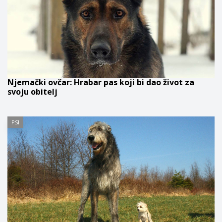
Njemački ovčar: Hrabar pas koji bi dao život za
svoju obitelj
PSI