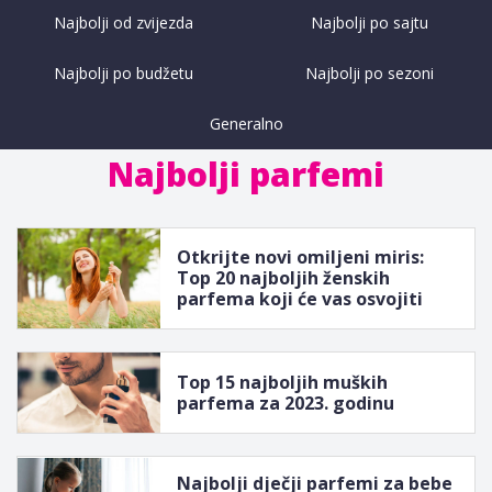
Najbolji od zvijezda
Najbolji po sajtu
Najbolji po budžetu
Najbolji po sezoni
Generalno
Najbolji parfemi
Otkrijte novi omiljeni miris:
Top 20 najboljih ženskih
parfema koji će vas osvojiti
Top 15 najboljih muških
parfema za 2023. godinu
Najbolji dječji parfemi za bebe