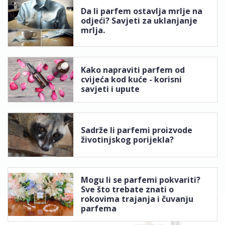
Da li parfem ostavlja mrlje na
odjeći? Savjeti za uklanjanje
mrlja.
Kako napraviti parfem od
cvijeća kod kuće - korisni
savjeti i upute
Sadrže li parfemi proizvode
životinjskog porijekla?
Mogu li se parfemi pokvariti?
Sve što trebate znati o
rokovima trajanja i čuvanju
parfema