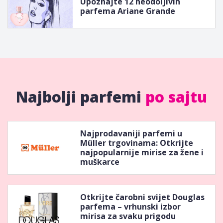
Upoznajte 12 neodoljivih
parfema Ariane Grande
Najbolji parfemi
po sajtu
Najprodavaniji parfemi u
Müller trgovinama: Otkrijte
najpopularnije mirise za žene i
muškarce
Otkrijte čarobni svijet Douglas
parfema – vrhunski izbor
mirisa za svaku prigodu