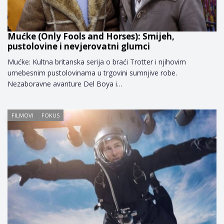
Mućke (Only Fools and Horses): Smijeh,
pustolovine i nevjerovatni glumci
Mućke: Kultna britanska serija o braći Trotter i njihovim
urnebesnim pustolovinama u trgovini sumnjive robe.
Nezaboravne avanture Del Boya i…
FILMOVI
FOKUS