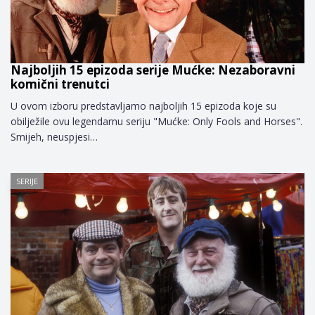
Najboljih 15 epizoda serije Mućke: Nezaboravni
komični trenutci
U ovom izboru predstavljamo najboljih 15 epizoda koje su
obilježile ovu legendarnu seriju "Mućke: Only Fools and Horses".
Smijeh, neuspjesi…
SERIJE