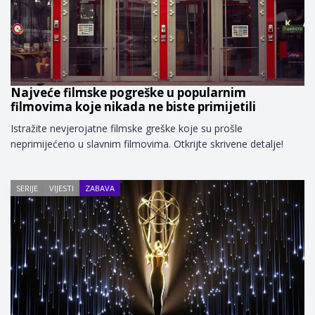
Najveće filmske pogreške u popularnim
filmovima koje nikada ne biste primijetili
Istražite nevjerojatne filmske greške koje su prošle
neprimijećeno u slavnim filmovima. Otkrijte skrivene detalje!
SERIJE
VIJESTI
ZABAVA