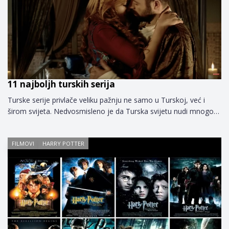
11 najboljh turskih serija
Turske serije privlače veliku pažnju ne samo u Turskoj, već i
širom svijeta. Nedvosmisleno je da Turska svijetu nudi mnogo…
FILMOVI
HARRY POTTER