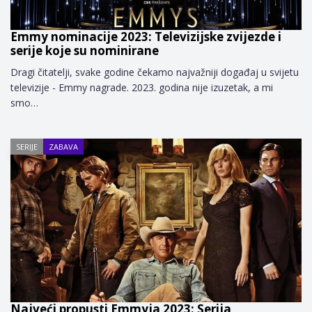
Emmy nominacije 2023: Televizijske zvijezde i
serije koje su nominirane
Dragi čitatelji, svake godine čekamo najvažniji događaj u svijetu
televizije - Emmy nagrade. 2023. godina nije izuzetak, a mi
smo…
SERIJE
ZABAVA
Najveći propusti Emmyja 2023: Serija