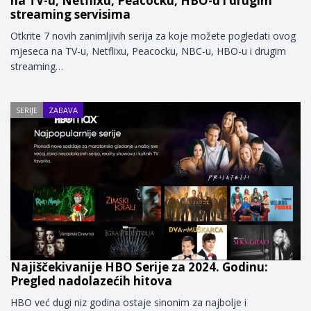
na TV-u, Netflixu, Peacocku, HBO-u i drugim
streaming servisima
Otkrite 7 novih zanimljivih serija za koje možete pogledati ovog
mjeseca na TV-u, Netflixu, Peacocku, NBC-u, HBO-u i drugim
streaming…
SERIJE
ZABAVA
Najiščekivanije HBO Serije za 2024. Godinu:
Pregled nadolazećih hitova
HBO već dugi niz godina ostaje sinonim za najbolje i