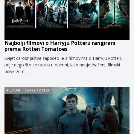
Najbolji filmovi o Harryju Potteru rangirani
prema Rotten Tomatoes
Svijet čarobnjaštva započeo je s filmovima o Harryju Potteru
prije nego što se razvio u obimni, iako neujednačeni, filmski
univerzum.…
FILMOVI
HARRY POTTER