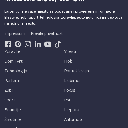
Lajger.com je vaše mjesto za pouzdane i provjerene informacije:
lifestyle, hobi, sport, tehnologija, zdravlje, automoto i još mnogo toga
na jednom mjestu.
Impressum
Pravila privatnosti
Zdravlje
Vijesti
Dom i vrt
Hobi
Tehnologija
Rat u Ukrajini
Parfemi
Ljubimci
Zubi
Fokus
Sport
Psi
Financije
Ljepota
Životinje
Automoto