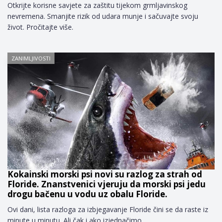
Otkrijte korisne savjete za zaštitu tijekom grmljavinskog
nevremena. Smanjite rizik od udara munje i sačuvajte svoju
život. Pročitajte više.
ZANIMLJIVOSTI
Kokainski morski psi novi su razlog za strah od
Floride. Znanstvenici vjeruju da morski psi jedu
drogu bačenu u vodu uz obalu Floride.
Ovi dani, lista razloga za izbjegavanje Floride čini se da raste iz
minute u minutu. Ali čak i ako izjednačimo…