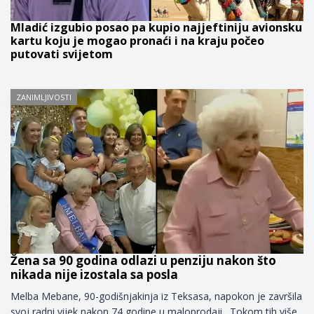
Mladić izgubio posao pa kupio najjeftiniju avionsku
kartu koju je mogao pronaći i na kraju počeo
putovati svijetom
ZANIMLJIVOSTI
Žena sa 90 godina odlazi u penziju nakon što
nikada nije izostala sa posla
Melba Mebane, 90-godišnjakinja iz Teksasa, napokon je završila
svoj radni vijek nakon 74 godine u maloprodaji. Tokom tih više