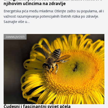
njihovim učincima na zdravlje
Energetska pića među mladima: Otkrijte zašto su popularna, ali i
važnost razumijevanja potencijalnih štetnih rizika po zdravlje.
Saznajte više u…
ZANIMLJIVOSTI
Čudesni i fascinantni svijet pčela