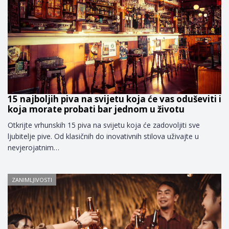
15 najboljih piva na svijetu koja će vas oduševiti i
koja morate probati bar jednom u životu
Otkrijte vrhunskih 15 piva na svijetu koja će zadovoljiti sve
ljubitelje pive. Od klasičnih do inovativnih stilova uživajte u
nevjerojatnim…
ZANIMLJIVOSTI