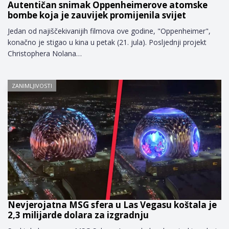
Autentičan snimak Oppenheimerove atomske
bombe koja je zauvijek promijenila svijet
Jedan od najiščekivanijih filmova ove godine, "Oppenheimer",
konačno je stigao u kina u petak (21. jula). Posljednji projekt
Christophera Nolana…
ZANIMLJIVOSTI
Nevjerojatna MSG sfera u Las Vegasu koštala je
2,3 milijarde dolara za izgradnju