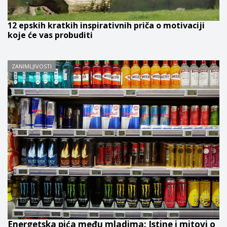
12 epskih kratkih inspirativnih priča o motivaciji
koje će vas probuditi
ZANIMLJIVOSTI
Energetska pića među mladima: Istine i mitovi o