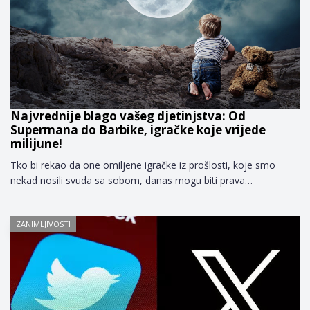
Najvrednije blago vašeg djetinjstva: Od
Supermana do Barbike, igračke koje vrijede
milijune!
Tko bi rekao da one omiljene igračke iz prošlosti, koje smo
nekad nosili svuda sa sobom, danas mogu biti prava…
ZANIMLJIVOSTI