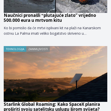
Naučnici pronašli ‟plutajuće zlato” vrijedno
500.000 eura u mrtvom kitu
Ko bi pomislio da će mrtvi isplivani kit na plaži na Kanarskom
ostrvu La Palma imati veliko bogatstvo skriveno u…
TEHNOLOGIJA
ZANIMLJIVOSTI
Starlink Global Roaming: Kako SpaceX planira
proširiti svoju satelitsku uslugu širom svijeta?