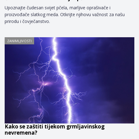
Upoznajte čudesan svijet pčela, marljive oprašivače i
proizvođače slatkog meda. Otkrijte njihovu važnost za našu
prirodu i čovječanstvo.
ZANIMLJIVOSTI
Kako se zaštiti tijekom grmljavinskog
nevremena?