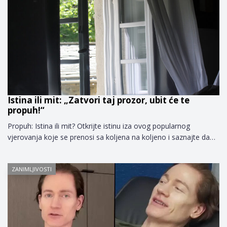
Istina ili mit: „Zatvori taj prozor, ubit će te
propuh!“
Propuh: Istina ili mit? Otkrijte istinu iza ovog popularnog
vjerovanja koje se prenosi sa koljena na koljeno i saznajte da…
ZANIMLJIVOSTI