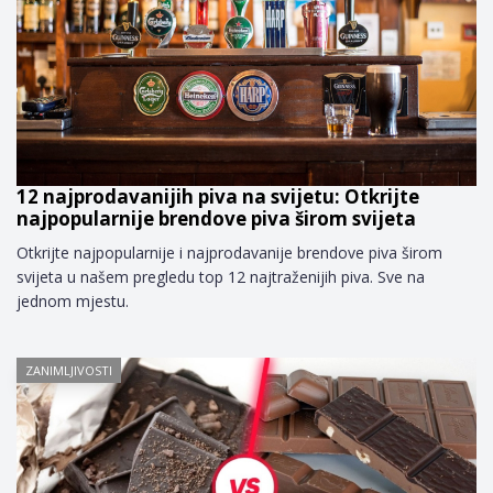
12 najprodavanijih piva na svijetu: Otkrijte
najpopularnije brendove piva širom svijeta
Otkrijte najpopularnije i najprodavanije brendove piva širom
svijeta u našem pregledu top 12 najtraženijih piva. Sve na
jednom mjestu.
ZANIMLJIVOSTI