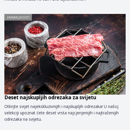
ZANIMLJIVOSTI
Deset najskupljih odrezaka za svijetu
Otkrijte svijet najekskluzivnijih i najskupljih odrezaka! U našoj
selekciji upoznat ćete deset vrsta najcjenjenijih i najtraženijih
odrezaka na svijetu.