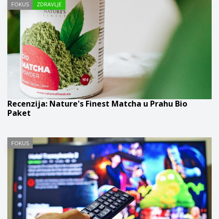
FOKUS
ZDRAVLJE
Recenzija: Nature's Finest Matcha u Prahu Bio
Paket
FOKUS