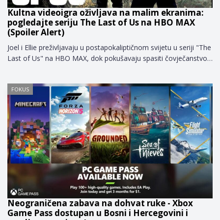
Kultna videoigra oživljava na malim ekranima:
pogledajte seriju The Last of Us na HBO MAX
(Spoiler Alert)
Joel i Ellie preživljavaju u postapokaliptičnom svijetu u seriji "The
Last of Us" na HBO MAX, dok pokušavaju spasiti čovječanstvo…
FOKUS
Neograničena zabava na dohvat ruke - Xbox
Game Pass dostupan u Bosni i Hercegovini i