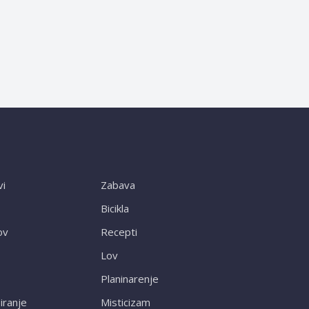
vi
Zabava
Bicikla
ov
Recepti
Lov
Planinarenje
ranje
Misticizam