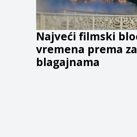
Najveći filmski bl
vremena prema zar
blagajnama