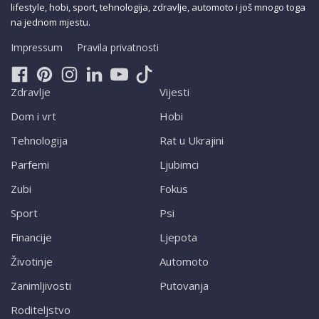
lifestyle, hobi, sport, tehnologija, zdravlje, automoto i još mnogo toga
na jednom mjestu.
Impressum
Pravila privatnosti
Zdravlje
Vijesti
Dom i vrt
Hobi
Tehnologija
Rat u Ukrajini
Parfemi
Ljubimci
Zubi
Fokus
Sport
Psi
Financije
Ljepota
Životinje
Automoto
Zanimljivosti
Putovanja
Roditeljstvo