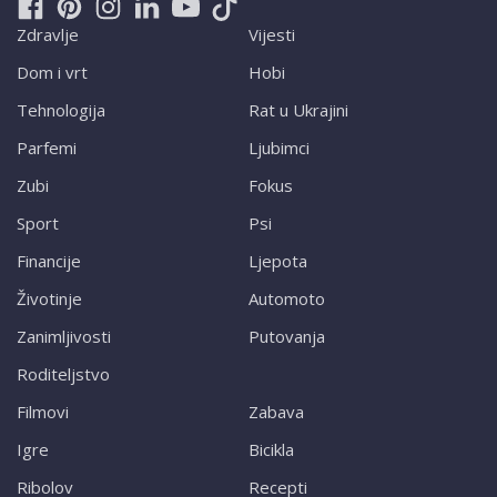
Zdravlje
Vijesti
Dom i vrt
Hobi
Tehnologija
Rat u Ukrajini
Parfemi
Ljubimci
Zubi
Fokus
Sport
Psi
Financije
Ljepota
Životinje
Automoto
Zanimljivosti
Putovanja
Roditeljstvo
Filmovi
Zabava
Igre
Bicikla
Ribolov
Recepti