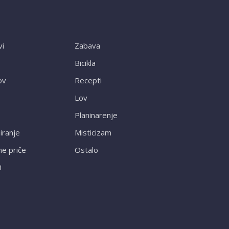
vi
Zabava
Bicikla
ov
Recepti
Lov
Planinarenje
ranje
Misticizam
ne priče
Ostalo
i