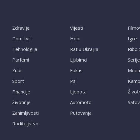
Zdravlje
Vijesti
Filmo
Dom i vrt
Hobi
Igre
Tehnologija
Rat u Ukrajini
Ribol
Parfemi
Ljubimci
Serije
Zubi
Fokus
Moda
Sport
Psi
Kampi
Financije
Ljepota
Život
Životinje
Automoto
Satov
Zanimljivosti
Putovanja
Roditeljstvo