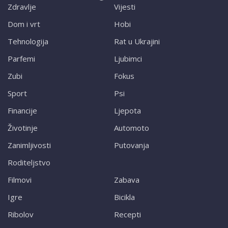
Zdravlje
Vijesti
Dom i vrt
Hobi
Tehnologija
Rat u Ukrajini
Parfemi
Ljubimci
Zubi
Fokus
Sport
Psi
Financije
Ljepota
Životinje
Automoto
Zanimljivosti
Putovanja
Roditeljstvo
Filmovi
Zabava
Igre
Bicikla
Ribolov
Recepti