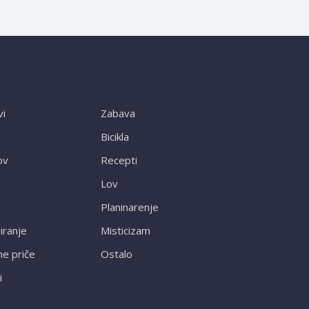
vi
Zabava
Bicikla
ov
Recepti
Lov
Planinarenje
ranje
Misticizam
ne priče
Ostalo
i