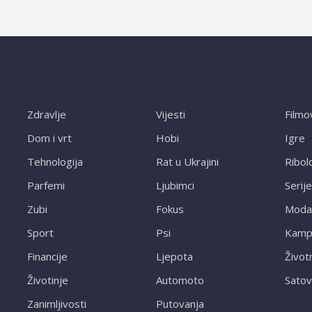
Zdravlje
Vijesti
Filmo
Dom i vrt
Hobi
Igre
Tehnologija
Rat u Ukrajini
Ribol
Parfemi
Ljubimci
Serije
Zubi
Fokus
Moda
Sport
Psi
Kampi
Financije
Ljepota
Život
Životinje
Automoto
Satov
Zanimljivosti
Putovanja