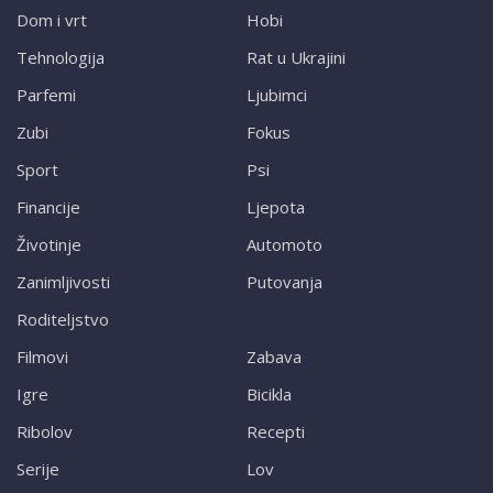
Dom i vrt
Hobi
Tehnologija
Rat u Ukrajini
Parfemi
Ljubimci
Zubi
Fokus
Sport
Psi
Financije
Ljepota
Životinje
Automoto
Zanimljivosti
Putovanja
Roditeljstvo
Filmovi
Zabava
Igre
Bicikla
Ribolov
Recepti
Serije
Lov