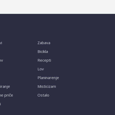
vi
Zabava
Bicikla
ov
Recepti
Lov
Planinarenje
ranje
Misticizam
ne priče
Ostalo
i