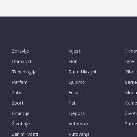
Zdravlje
Vijesti
Filmo
Dom i vrt
Hobi
Igre
Tehnologija
Rat u Ukrajini
Ribol
Parfemi
Ljubimci
Serije
Zubi
Fokus
Moda
Sport
Psi
Kampi
Financije
Ljepota
Život
Životinje
Automoto
Satov
Zanimljivosti
Putovanja