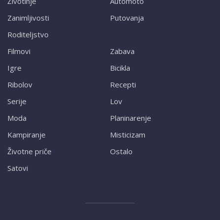
Životinje
Automoto
Zanimljivosti
Putovanja
Roditeljstvo
Filmovi
Zabava
Igre
Bicikla
Ribolov
Recepti
Serije
Lov
Moda
Planinarenje
Kampiranje
Misticizam
Životne priče
Ostalo
Satovi