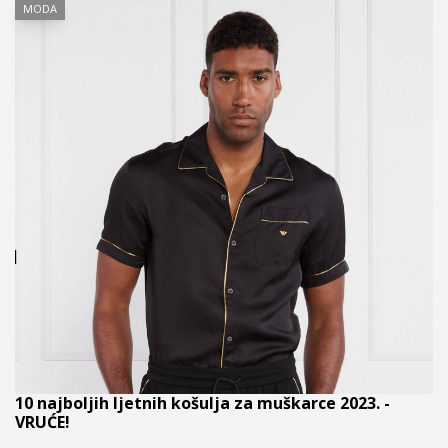
MODA
10 najboljih ljetnih košulja za muškarce 2023. -
VRUĆE!