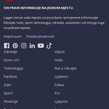
SVE PRAVE INFORMACIJE NA JEDNOM MJESTU.
Lajger.com je vaše mjesto za pouzdane i provjerene informacije:
lifestyle, hobi, sport, tehnologija, zdravlje, automoto i još mnogo toga
na jednom mjestu.
Impressum
Pravila privatnosti
Zdravlje
Vijesti
Dom i vrt
Hobi
Tehnologija
Rat u Ukrajini
Parfemi
Ljubimci
Zubi
Fokus
Sport
Psi
Financije
Ljepota