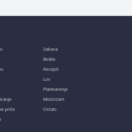
vi
Zabava
Bicikla
ov
Recepti
Lov
Planinarenje
ranje
Misticizam
ne priče
Ostalo
i