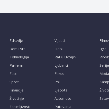
Zdravlje
Vijesti
Filmo
Dom i vrt
Hobi
Igre
Tehnologija
Rat u Ukrajini
Ribol
Parfemi
Ljubimci
Serije
Zubi
Fokus
Moda
Sport
Psi
Kampi
Financije
Ljepota
Život
Životinje
Automoto
Satov
Zanimljivosti
Putovanja