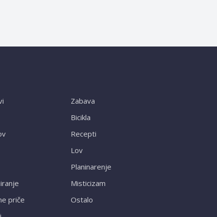
vi
Zabava
Bicikla
ov
Recepti
Lov
Planinarenje
ranje
Misticizam
ne priče
Ostalo
i