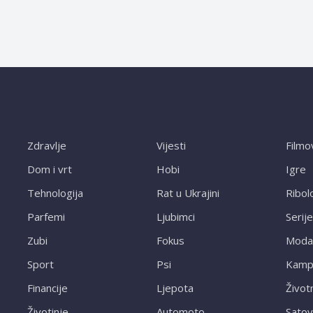
Zdravlje
Vijesti
Filmo
Dom i vrt
Hobi
Igre
Tehnologija
Rat u Ukrajini
Ribol
Parfemi
Ljubimci
Serije
Zubi
Fokus
Moda
Sport
Psi
Kampi
Financije
Ljepota
Život
Životinje
Automoto
Satov