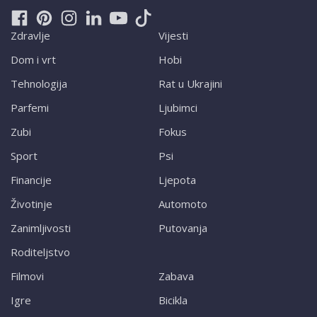
Zdravlje
Vijesti
Dom i vrt
Hobi
Tehnologija
Rat u Ukrajini
Parfemi
Ljubimci
Zubi
Fokus
Sport
Psi
Financije
Ljepota
Životinje
Automoto
Zanimljivosti
Putovanja
Roditeljstvo
Filmovi
Zabava
Igre
Bicikla