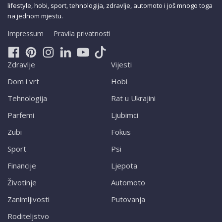
lifestyle, hobi, sport, tehnologija, zdravlje, automoto i još mnogo toga
na jednom mjestu.
Impressum
Pravila privatnosti
Zdravlje
Vijesti
Dom i vrt
Hobi
Tehnologija
Rat u Ukrajini
Parfemi
Ljubimci
Zubi
Fokus
Sport
Psi
Financije
Ljepota
Životinje
Automoto
Zanimljivosti
Putovanja
Roditeljstvo