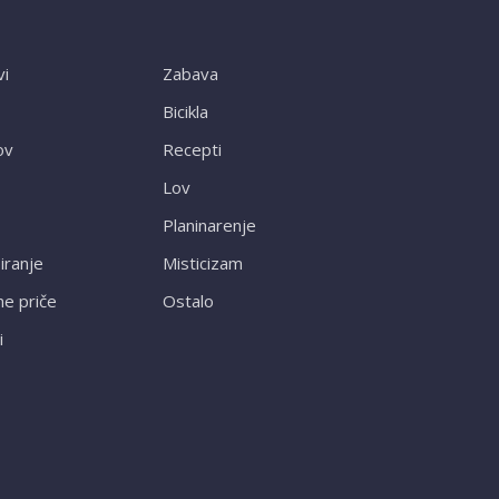
vi
Zabava
Bicikla
ov
Recepti
Lov
Planinarenje
ranje
Misticizam
ne priče
Ostalo
i