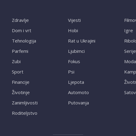
Zdravlje
Vijesti
Filmo
Dom i vrt
Hobi
Igre
Tehnologija
Rat u Ukrajini
Ribol
Parfemi
Ljubimci
Serije
Zubi
Fokus
Moda
Sport
Psi
Kampi
Financije
Ljepota
Život
Životinje
Automoto
Satov
Zanimljivosti
Putovanja
Roditeljstvo