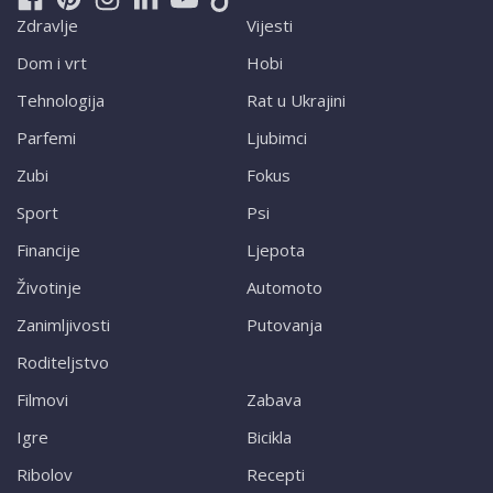
Zdravlje
Vijesti
Dom i vrt
Hobi
Tehnologija
Rat u Ukrajini
Parfemi
Ljubimci
Zubi
Fokus
Sport
Psi
Financije
Ljepota
Životinje
Automoto
Zanimljivosti
Putovanja
Roditeljstvo
Filmovi
Zabava
Igre
Bicikla
Ribolov
Recepti