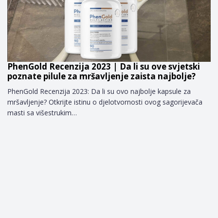
PhenGold Recenzija 2023 | Da li su ove svjetski
poznate pilule za mršavljenje zaista najbolje?
PhenGold Recenzija 2023: Da li su ovo najbolje kapsule za
mršavljenje? Otkrijte istinu o djelotvornosti ovog sagorijevača
masti sa višestrukim…