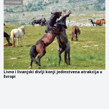
PUTOVANJA
Livno i livanjski divlji konji jedinstvena atrakcija u
Evropi