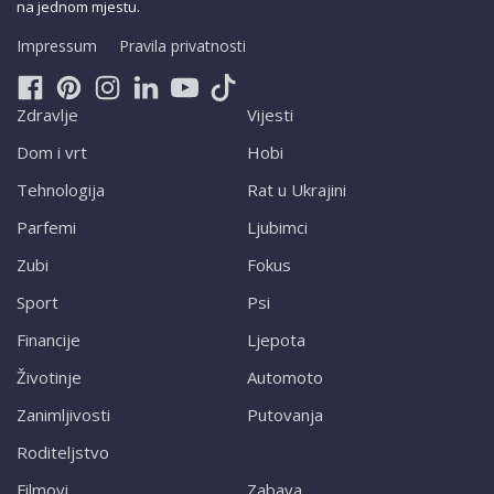
na jednom mjestu.
Impressum
Pravila privatnosti
Zdravlje
Vijesti
Dom i vrt
Hobi
Tehnologija
Rat u Ukrajini
Parfemi
Ljubimci
Zubi
Fokus
Sport
Psi
Financije
Ljepota
Životinje
Automoto
Zanimljivosti
Putovanja
Roditeljstvo
Filmovi
Zabava