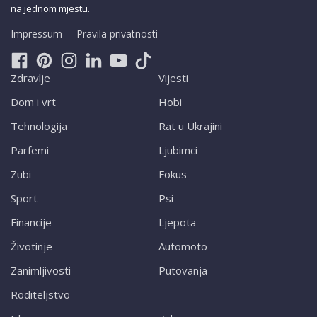
na jednom mjestu.
Impressum
Pravila privatnosti
Zdravlje
Vijesti
Dom i vrt
Hobi
Tehnologija
Rat u Ukrajini
Parfemi
Ljubimci
Zubi
Fokus
Sport
Psi
Financije
Ljepota
Životinje
Automoto
Zanimljivosti
Putovanja
Roditeljstvo