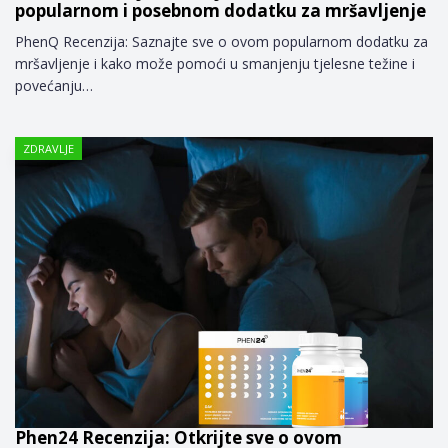
popularnom i posebnom dodatku za mršavljenje
PhenQ Recenzija: Saznajte sve o ovom popularnom dodatku za
mršavljenje i kako može pomoći u smanjenju tjelesne težine i
povećanju…
ZDRAVLJE
Phen24 Recenzija: Otkrijte sve o ovom