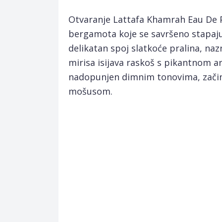
Otvaranje Lattafa Khamrah Eau De P
bergamota koje se savršeno stapaju
delikatan spoj slatkoće pralina, nazna
mirisa isijava raskoš s pikantnom a
nadopunjen dimnim tonovima, zači
mošusom.