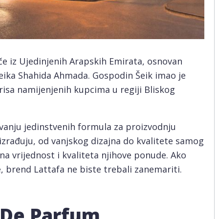
če iz Ujedinjenih Arapskih Emirata, osnovan
eika Shahida Ahmada. Gospodin Šeik imao je
irisa namijenjenih kupcima u regiji Bliskog
vanju jedinstvenih formula za proizvodnju
o izrađuju, od vanjskog dizajna do kvalitete samog
a vrijednost i kvaliteta njihove ponude. Ako
e, brend Lattafa ne biste trebali zanemariti.
 De Parfum