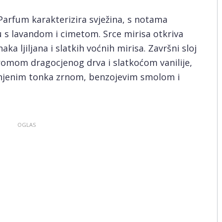
arfum karakterizira svježina, s notama
 s lavandom i cimetom. Srce mirisa otkriva
ka ljiljana i slatkih voćnih mirisa. Završni sloj
romom dragocjenog drva i slatkoćom vanilije,
njenim tonka zrnom, benzojevim smolom i