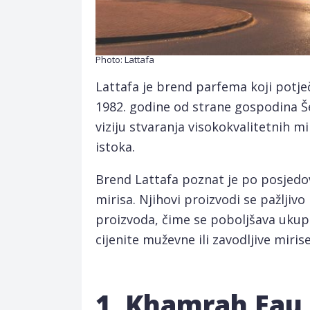
Photo: Lattafa
Lattafa je brend parfema koji potje
1982. godine od strane gospodina Š
viziju stvaranja visokokvalitetnih m
istoka.
Brend Lattafa poznat je po posjedo
mirisa. Njihovi proizvodi se pažljiv
proizvoda, čime se poboljšava ukupn
cijenite muževne ili zavodljive miris
1. Khamrah Eau