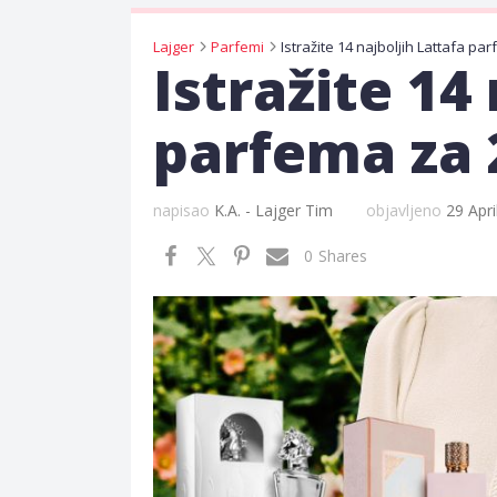
Lajger
Parfemi
Istražite 14
parfema za 
napisao
K.A. - Lajger Tim
objavljeno
29 Apri
0
Shares