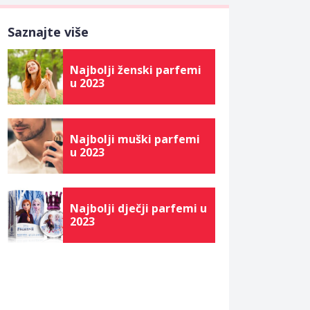
Saznajte više
Najbolji ženski parfemi
u 2023
Najbolji muški parfemi
u 2023
Najbolji dječji parfemi u
2023