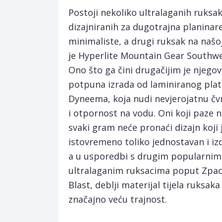
Postoji nekoliko ultralaganih ruksa
dizajniranih za dugotrajna planinare
minimaliste, a drugi ruksak na našoj 
je Hyperlite Mountain Gear Southwe
Ono što ga čini drugačijim je njegov
potpuna izrada od laminiranog pla
Dyneema, koja nudi nevjerojatnu čv
i otpornost na vodu. Oni koji paze n
svaki gram neće pronaći dizajn koji 
istovremeno toliko jednostavan i izdr
a u usporedbi s drugim popularnim
ultralaganim ruksacima poput Zpac
Blast, deblji materijal tijela ruksak
značajno veću trajnost.