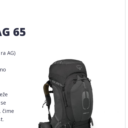
AG 65
ra AG)
šno
reže
 se
, čime
t.