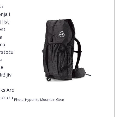
ka
nja i
listi
st.
a
tna
rstoću
a
je
žljiv,
ks Arc
a pruža
Photo: Hyperlite Mountain Gear