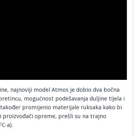
dine, najnoviji model Atmos je dobio dva bočna
pretincu, mogućnost podešavanja duljine tijela i
 također promijenio materijale ruksaka kako bi
i proizvođači opreme, prešli su na trajno
C-a).