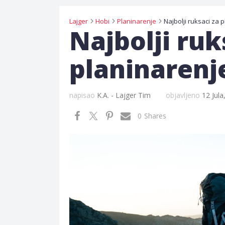
Lajger
Hobi
Planinarenje
Najbolji ruksaci za 
Najbolji ruk
planinarenje
napisao
K.A. - Lajger Tim
objavljeno
12 Jula
0
Shares