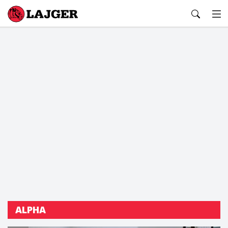
Lajger
ALPHA