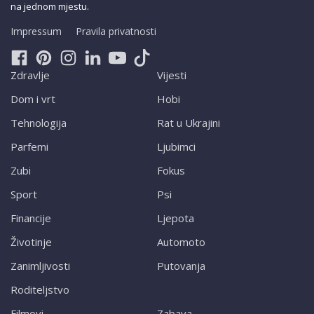
na jednom mjestu.
Impressum
Pravila privatnosti
Zdravlje
Vijesti
Dom i vrt
Hobi
Tehnologija
Rat u Ukrajini
Parfemi
Ljubimci
Zubi
Fokus
Sport
Psi
Financije
Ljepota
Životinje
Automoto
Zanimljivosti
Putovanja
Roditeljstvo
Filmovi
Zabava