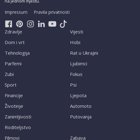
na jednom mjestu.
Impressum
Pravila privatnosti
Zdravlje
Vijesti
Dom i vrt
Hobi
Tehnologija
Rat u Ukrajini
Parfemi
Ljubimci
Zubi
Fokus
Sport
Psi
Financije
Ljepota
Životinje
Automoto
Zanimljivosti
Putovanja
Roditeljstvo
Filmovi
Zabava