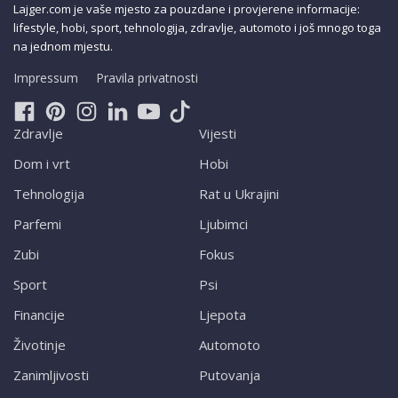
Lajger.com je vaše mjesto za pouzdane i provjerene informacije:
lifestyle, hobi, sport, tehnologija, zdravlje, automoto i još mnogo toga
na jednom mjestu.
Impressum
Pravila privatnosti
Zdravlje
Vijesti
Dom i vrt
Hobi
Tehnologija
Rat u Ukrajini
Parfemi
Ljubimci
Zubi
Fokus
Sport
Psi
Financije
Ljepota
Životinje
Automoto
Zanimljivosti
Putovanja