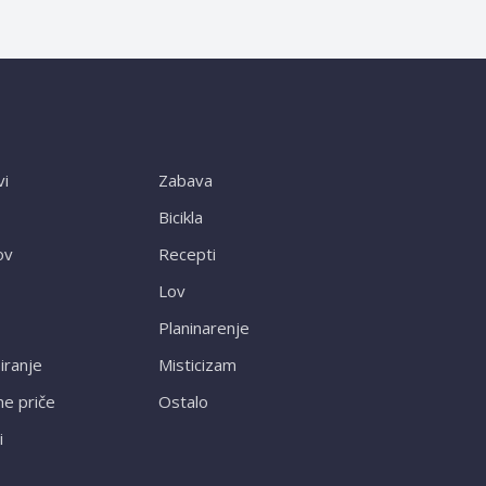
vi
Zabava
Bicikla
ov
Recepti
Lov
Planinarenje
ranje
Misticizam
ne priče
Ostalo
i