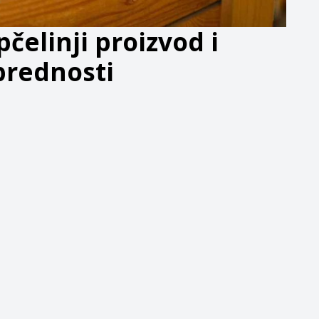
pčelinji proizvod i
prednosti