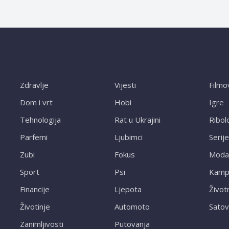
Zdravlje
Vijesti
Filmo
Dom i vrt
Hobi
Igre
Tehnologija
Rat u Ukrajini
Ribol
Parfemi
Ljubimci
Serije
Zubi
Fokus
Moda
Sport
Psi
Kampi
Financije
Ljepota
Život
Životinje
Automoto
Satov
Zanimljivosti
Putovanja