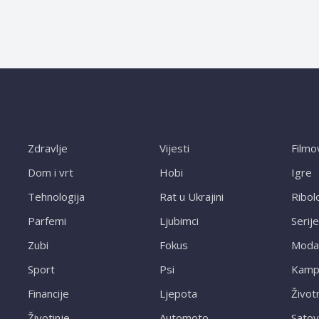
Zdravlje
Vijesti
Filmo
Dom i vrt
Hobi
Igre
Tehnologija
Rat u Ukrajini
Ribol
Parfemi
Ljubimci
Serije
Zubi
Fokus
Moda
Sport
Psi
Kampi
Financije
Ljepota
Život
Životinje
Automoto
Satov