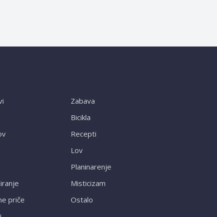
vi
Zabava
Bicikla
ov
Recepti
Lov
Planinarenje
ranje
Misticizam
ne priče
Ostalo
i