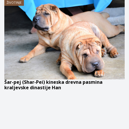
ŽIVOTINJE
Šar-pej (Shar-Pei) kineska drevna pasmina
kraljevske dinastije Han