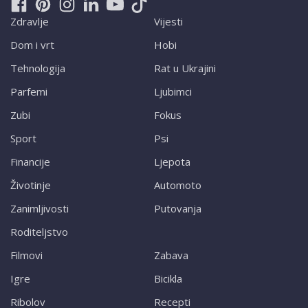
Zdravlje
Vijesti
Dom i vrt
Hobi
Tehnologija
Rat u Ukrajini
Parfemi
Ljubimci
Zubi
Fokus
Sport
Psi
Financije
Ljepota
Životinje
Automoto
Zanimljivosti
Putovanja
Roditeljstvo
Filmovi
Zabava
Igre
Bicikla
Ribolov
Recepti