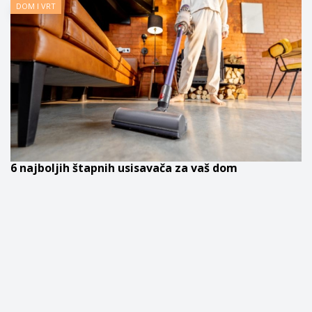
DOM I VRT
6 najboljih štapnih usisavača za vaš dom