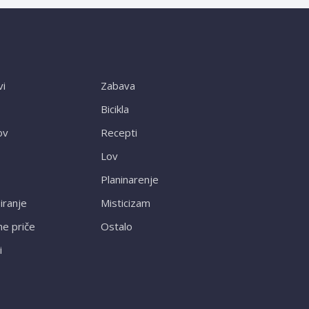
vi
Zabava
Bicikla
ov
Recepti
Lov
Planinarenje
ranje
Misticizam
ne priče
Ostalo
i