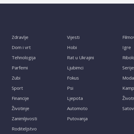
Zdravlje
Vijesti
Filmo
Dom i vrt
Hobi
Igre
Tehnologija
Rat u Ukrajini
Ribol
Parfemi
Ljubimci
Serije
Zubi
Fokus
Moda
Sport
Psi
Kampi
Financije
Ljepota
Život
Životinje
Automoto
Satov
Zanimljivosti
Putovanja
Roditeljstvo