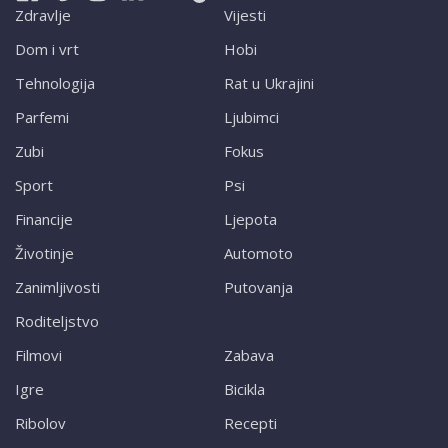
Zdravlje
Vijesti
Dom i vrt
Hobi
Tehnologija
Rat u Ukrajini
Parfemi
Ljubimci
Zubi
Fokus
Sport
Psi
Financije
Ljepota
Životinje
Automoto
Zanimljivosti
Putovanja
Roditeljstvo
Filmovi
Zabava
Igre
Bicikla
Ribolov
Recepti