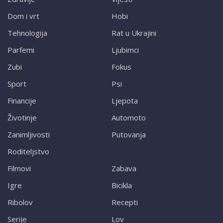
Dom i vrt
Hobi
Tehnologija
Rat u Ukrajini
Parfemi
Ljubimci
Zubi
Fokus
Sport
Psi
Financije
Ljepota
Životinje
Automoto
Zanimljivosti
Putovanja
Roditeljstvo
Filmovi
Zabava
Igre
Bicikla
Ribolov
Recepti
Serije
Lov