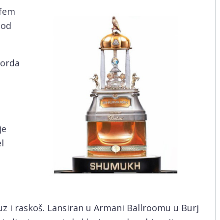
rfem
 od
korda
je
l
z i raskoš. Lansiran u Armani Ballroomu u Burj