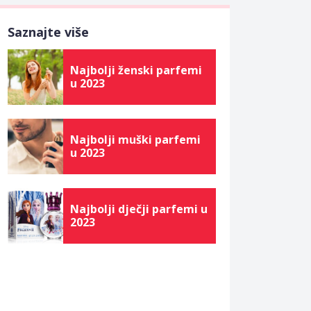
Saznajte više
Najbolji ženski parfemi
u 2023
Najbolji muški parfemi
u 2023
Najbolji dječji parfemi u
2023