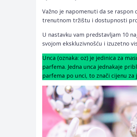
Važno je napomenuti da se raspon c
trenutnom tržištu i dostupnosti pr
U nastavku vam predstavljam 10 najs
svojom ekskluzivnošću i izuzetno vi
Unca (oznaka: oz) je jedinica za masu
parfema. Jedna unca jednakaje pribli
parfema po unci, to znači cijenu za