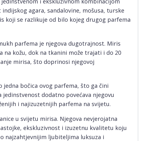
om jedinstvenom i ekskluzivnom kombinacijom
t indijskog agara, sandalovine, mošusa, turske
is koji se razlikuje od bilo kojeg drugog parfema
mukh parfema je njegova dugotrajnost. Miris
a na kožu, dok na tkanini može trajati i do 20
janje mirisa, što doprinosi njegovoj
o jedna bočica ovog parfema, što ga čini
va jedinstvenost dodatno povećava njegovu
ženijih i najizuzetnijih parfema na svijetu.
anice u svijetu mirisa. Njegova nevjerojatna
astojke, ekskluzivnost i izuzetnu kvalitetu koju
 najzahtjevnijim ljubiteljima luksuza i