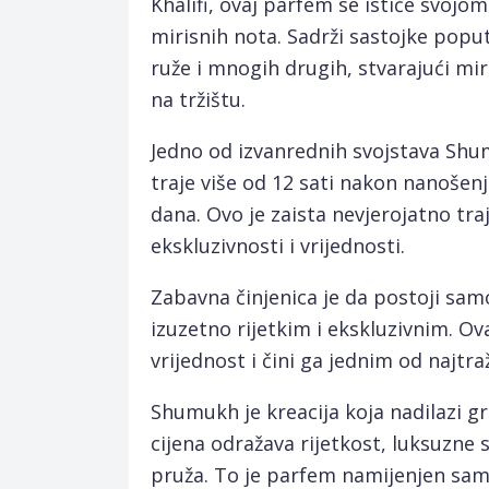
Khalifi, ovaj parfem se ističe svoj
mirisnih nota. Sadrži sastojke popu
ruže i mnogih drugih, stvarajući mir
na tržištu.
Jedno od izvanrednih svojstava Shu
traje više od 12 sati nakon nanošenj
dana. Ovo je zaista nevjerojatno tra
ekskluzivnosti i vrijednosti.
Zabavna činjenica je da postoji sam
izuzetno rijetkim i ekskluzivnim. O
vrijednost i čini ga jednim od najtra
Shumukh je kreacija koja nadilazi gr
cijena odražava rijetkost, luksuzne s
pruža. To je parfem namijenjen samo