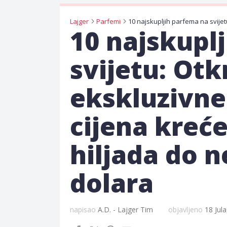
Lajger
Parfemi
10 najskupl
svijetu: Otk
ekskluzivne 
cijena kreć
hiljada do n
dolara
napisao
A.D. - Lajger Tim
objavljeno
18 Jul