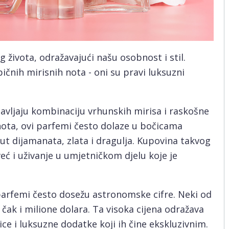
g života, odražavajući našu osobnost i stil.
čnih mirisnih nota - oni su pravi luksuzni
tavljaju kombinaciju vrhunskih mirisa i raskošne
nota, ovi parfemi često dolaze u bočicama
t dijamanata, zlata i dragulja. Kupovina takvog
eć i uživanje u umjetničkom djelu koje je
 parfemi često dosežu astronomske cifre. Neki od
 čak i milione dolara. Ta visoka cijena odražava
ice i luksuzne dodatke koji ih čine ekskluzivnim.