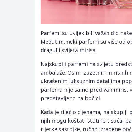
Parfemi su uvijek bili važan dio naše
Međutim, neki parfemi su više od obi
dragulji svijeta mirisa.
Najskuplji parfemi na svijetu preds
ambalaže. Osim izuzetnih mirisnih 
ukrašenim luksuznim detaljima popu
parfema nije samo predivan miris, v
predstavljeno na bočici.
Kada je riječ o cijenama, najskuplji
njih mogu koštati stotine tisuća, pa
rijetke sastojke, ručno izrađene boč