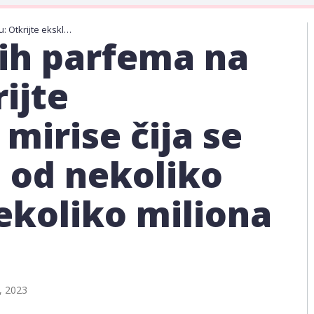
10 najskupljih parfema na svijetu: Otkrijte ekskluzivne mirise čija se cijena kreće od nekoliko hiljada do nekoliko miliona dolara
jih parfema na
rijte
mirise čija se
e od nekoliko
ekoliko miliona
a, 2023