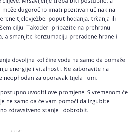
e ciljeve. Mršavljenje treba biti postupno, a
ke može dugoročno imati pozitivan učinak na
erene tjelovježbe, poput hodanja, trčanja ili
ašem cilju. Također, pripazite na prehranu –
a, a smanjite konzumaciju prerađene hrane i
Pijenje dovoljne količine vode ne samo da pomaže
nju energije i vitalnosti. Ne zaboravite na
e neophodan za oporavak tijela i um.
te postupno uvoditi ove promjene. S vremenom će
koje ne samo da će vam pomoći da izgubite
pno zdravstveno stanje i dobrobit.