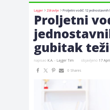
Lajger
Zdravlje
Proljetni vo
jednostavni
gubitak tež
napisao
K.A. - Lajger Tim
objavljeno
17 Apri
0
Shares