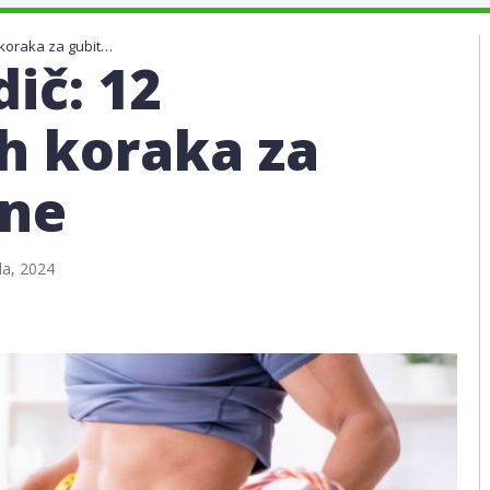
Proljetni vodič: 12 jednostavnih koraka za gubitak težine
dič: 12
h koraka za
ine
la, 2024