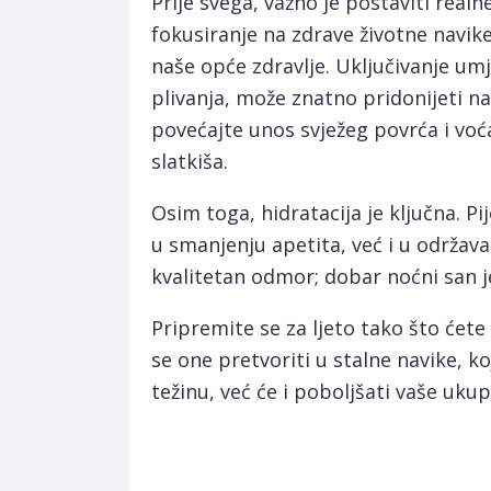
Prije svega, važno je postaviti realn
fokusiranje na zdrave životne navi
naše opće zdravlje. Uključivanje umj
plivanja, može znatno pridonijeti n
povećajte unos svježeg povrća i voć
slatkiša.
Osim toga, hidratacija je ključna. 
u smanjenju apetita, već i u održava
kvalitetan odmor; dobar noćni san j
Pripremite se za ljeto tako što će
se one pretvoriti u stalne navike, 
težinu, već će i poboljšati vaše uku