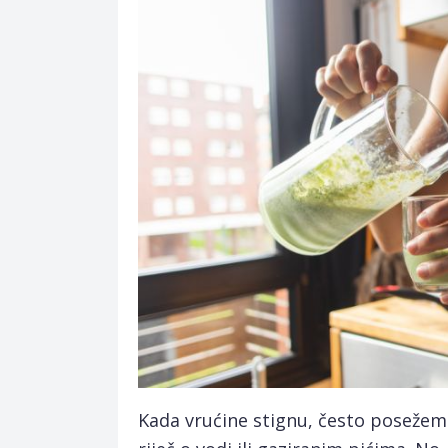
Kada vrućine stignu, često posežemo