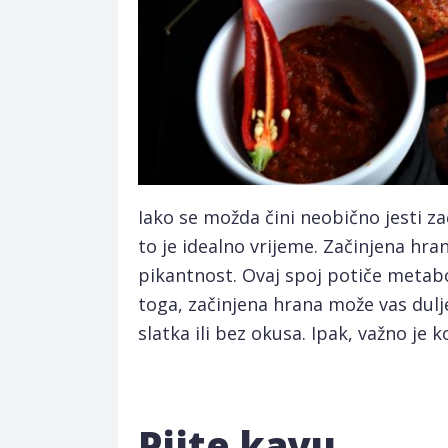
Iako se možda čini neobično jesti zač
to je idealno vrijeme. Začinjena hran
pikantnost. Ovaj spoj potiče metab
toga, začinjena hrana može vas dulj
slatka ili bez okusa. Ipak, važno je
Pijte kavu