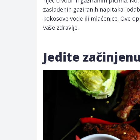
riječ o vodi ili gaziranim pićima. N
zaslađenih gaziranih napitaka, odab
kokosove vode ili mlaćenice. Ove opc
vaše zdravlje.
Jedite začinjen