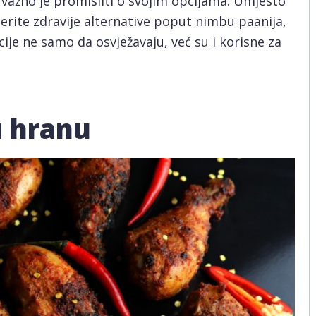
o, važno je promisliti o svojim opcijama. Umjesto
erite zdravije alternative poput nimbu paanija,
ije ne samo da osvježavaju, već su i korisne za
u hranu