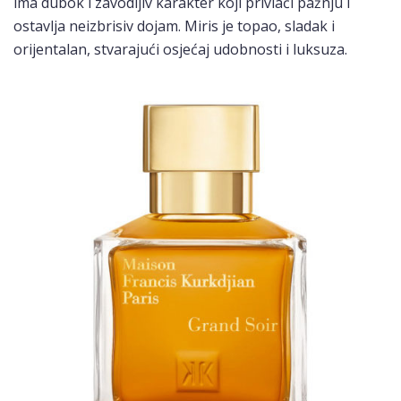
ima dubok i zavodljiv karakter koji privlači pažnju i
ostavlja neizbrisiv dojam. Miris je topao, sladak i
orijentalan, stvarajući osjećaj udobnosti i luksuza.