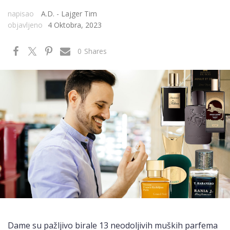
napisao
A.D. - Lajger Tim
objavljeno
4 Oktobra, 2023
0
Shares
Dame su pažljivo birale 13 neodoljivih muških parfema