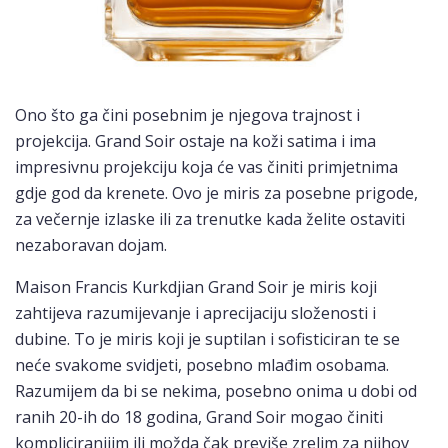
Ono što ga čini posebnim je njegova trajnost i
projekcija. Grand Soir ostaje na koži satima i ima
impresivnu projekciju koja će vas činiti primjetnima
gdje god da krenete. Ovo je miris za posebne prigode,
za večernje izlaske ili za trenutke kada želite ostaviti
nezaboravan dojam.
Maison Francis Kurkdjian Grand Soir je miris koji
zahtijeva razumijevanje i aprecijaciju složenosti i
dubine. To je miris koji je suptilan i sofisticiran te se
neće svakome svidjeti, posebno mlađim osobama.
Razumijem da bi se nekima, posebno onima u dobi od
ranih 20-ih do 18 godina, Grand Soir mogao činiti
kompliciranijim ili možda čak previše zrelim za njihov