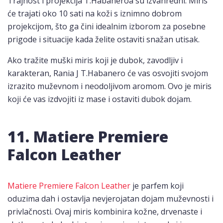
Trajnost i projekcija T.Habaneroa su izvanredni. Miris
će trajati oko 10 sati na koži s iznimno dobrom
projekcijom, što ga čini idealnim izborom za posebne
prigode i situacije kada želite ostaviti snažan utisak.
Ako tražite muški miris koji je dubok, zavodljiv i
karakteran, Rania J T.Habanero će vas osvojiti svojom
izrazito muževnom i neodoljivom aromom. Ovo je miris
koji će vas izdvojiti iz mase i ostaviti dubok dojam.
11. Matiere Premiere
Falcon Leather
Matiere Premiere Falcon Leather
je parfem koji
oduzima dah i ostavlja nevjerojatan dojam muževnosti i
privlačnosti. Ovaj miris kombinira kožne, drvenaste i