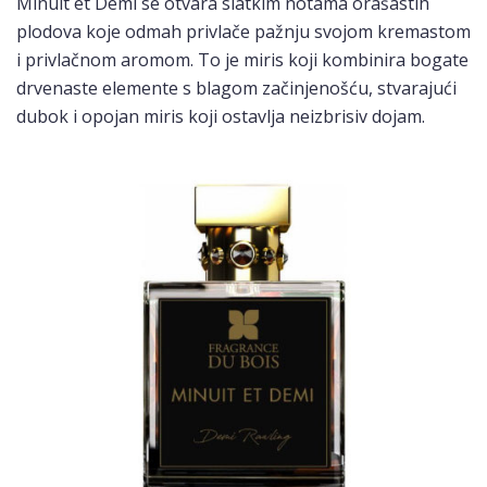
Minuit et Demi se otvara slatkim notama orašastih
plodova koje odmah privlače pažnju svojom kremastom
i privlačnom aromom. To je miris koji kombinira bogate
drvenaste elemente s blagom začinjenošću, stvarajući
dubok i opojan miris koji ostavlja neizbrisiv dojam.