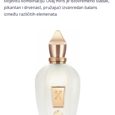
slojevitu kombinaciju. Ovaj miris je istovremeno sladak,
pikantan i drvenast, pružajući izvanredan balans
između različitih elemenata.