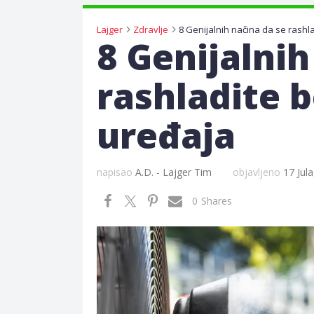
Lajger
Zdravlje
8 Genijalnih
rashladite 
uređaja
napisao
A.D. - Lajger Tim
objavljeno
17 Jul
0
Shares