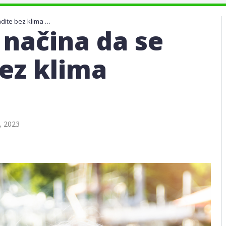
8 Genijalnih načina da se rashladite bez klima uređaja
 načina da se
bez klima
a, 2023