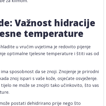
ebe za klimom.
de: Važnost hidracije
elesne temperature
shladite u vrućim uvjetima je redovito pijenje
anje optimalne tjelesne temperature i štiti vas od
o ima sposobnost da se znoji. Znojenje je prirodni
kada znoj ispari s vaše kože, osjećate osvježenje.
tijelo ne može se znojiti tako učinkovito, što vas
ture.
može postati dehidrirano prije nego što