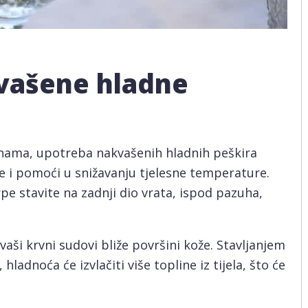
kvašene hladne
nama, upotreba nakvašenih hladnih peškira
e i pomoći u snižavanju tjelesne temperature.
pe stavite na zadnji dio vrata, ispod pazuha,
aši krvni sudovi bliže površini kože. Stavljanjem
ladnoća će izvlačiti više topline iz tijela, što će