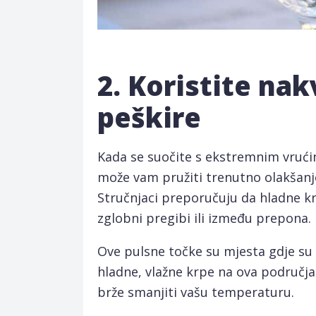
2. Koristite na
peškire
Kada se suočite s ekstremnim vrući
može vam pružiti trenutno olakšanj
Stručnjaci preporučuju da hladne kr
zglobni pregibi ili između prepona.
Ove pulsne točke su mjesta gdje su v
hladne, vlažne krpe na ova područja, h
brže smanjiti vašu temperaturu.