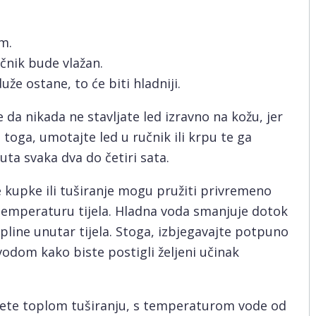
m.
učnik bude vlažan.
uže ostane, to će biti hladniji.
 da nikada ne stavljate led izravno na kožu, jer
toga, umotajte led u ručnik ili krpu te ga
uta svaka dva do četiri sata.
 kupke ili tuširanje mogu pružiti privremeno
temperaturu tijela. Hladna voda smanjuje dotok
opline unutar tijela. Stoga, izbjegavajte potpuno
vodom kako biste postigli željeni učinak
enete toplom tuširanju, s temperaturom vode od