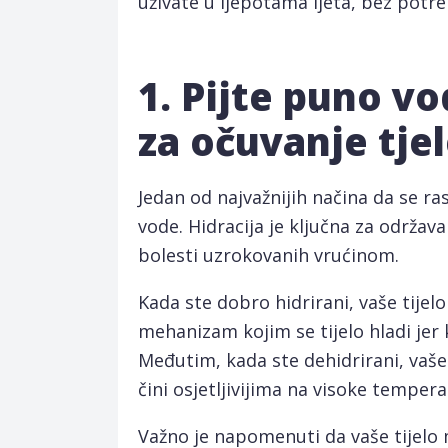
uživate u ljepotama ljeta, bez potr
1. Pijte puno vo
za očuvanje tj
Jedan od najvažnijih načina da se ra
vode. Hidracija je ključna za održav
bolesti uzrokovanih vrućinom.
Kada ste dobro hidrirani, vaše tijel
mehanizam kojim se tijelo hladi jer 
Međutim, kada ste dehidrirani, vaše 
čini osjetljivijima na visoke tempera
Važno je napomenuti da vaše tijelo 