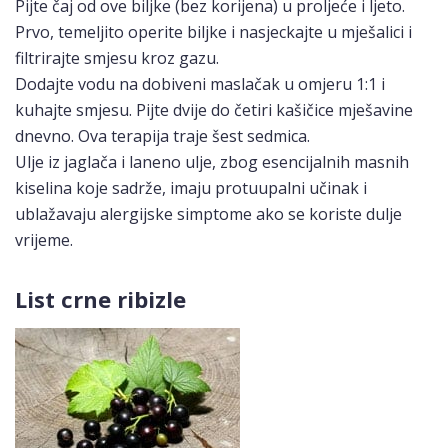
Pijte čaj od ove biljke (bez korijena) u proljeće i ljeto.
Prvo, temeljito operite biljke i nasjeckajte u mješalici i
filtrirajte smjesu kroz gazu.
Dodajte vodu na dobiveni maslačak u omjeru 1:1 i
kuhajte smjesu. Pijte dvije do četiri kašičice mješavine
dnevno. Ova terapija traje šest sedmica.
Ulje iz jaglača i laneno ulje, zbog esencijalnih masnih
kiselina koje sadrže, imaju protuupalni učinak i
ublažavaju alergijske simptome ako se koriste dulje
vrijeme.
List crne ribizle