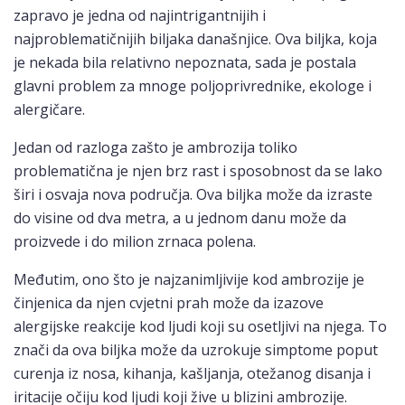
zapravo je jedna od najintrigantnijih i
najproblematičnijih biljaka današnjice. Ova biljka, koja
je nekada bila relativno nepoznata, sada je postala
glavni problem za mnoge poljoprivrednike, ekologe i
alergičare.
Jedan od razloga zašto je ambrozija toliko
problematična je njen brz rast i sposobnost da se lako
širi i osvaja nova područja. Ova biljka može da izraste
do visine od dva metra, a u jednom danu može da
proizvede i do milion zrnaca polena.
Međutim, ono što je najzanimljivije kod ambrozije je
činjenica da njen cvjetni prah može da izazove
alergijske reakcije kod ljudi koji su osetljivi na njega. To
znači da ova biljka može da uzrokuje simptome poput
curenja iz nosa, kihanja, kašljanja, otežanog disanja i
iritacije očiju kod ljudi koji žive u blizini ambrozije.