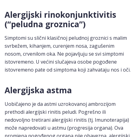
Alergijski rinokonjunktivitis
(“peludna groznica”)
Simptomi su slični klasičnoj peludnoj groznici s malim
svrbežem, kihanjem, curenjem nosa, zagušenim
nosom, crvenilom oka. Ne pojavljuju se svi simptomi
istovremeno. U većini slučajeva osobe pogođene
istovremeno pate od simptoma koji zahvataju nos i oči.
Alergijska astma
Uobičajeno je da astmi uzrokovanoj ambrozijom
prethodi alergijski rinitis peludi. Pogrešno ili
nedovoljno tretirani alergijski rinitis (tj. Imunoterapija)
može napredovati u astmu (progresija organa). Ova
promjena pogođenog organa nije obavezna, alergijski