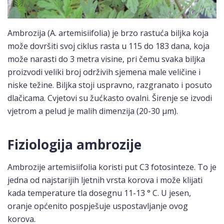
Ambrozija (A. artemisiifolia) je brzo rastuća biljka koja
može dovršiti svoj ciklus rasta u 115 do 183 dana, koja
može narasti do 3 metra visine, pri čemu svaka biljka
proizvodi veliki broj održivih sjemena male veličine i
niske težine. Biljka stoji uspravno, razgranato i posuto
dlačicama. Cvjetovi su žućkasto ovalni. Širenje se izvodi
vjetrom a pelud je malih dimenzija (20-30 μm).
Fiziologija ambrozije
Ambrozije artemisiifolia koristi put C3 fotosinteze. To je
jedna od najstarijih ljetnih vrsta korova i može klijati
kada temperature tla dosegnu 11-13 ° C. U jesen,
oranje općenito pospješuje uspostavljanje ovog
korova.