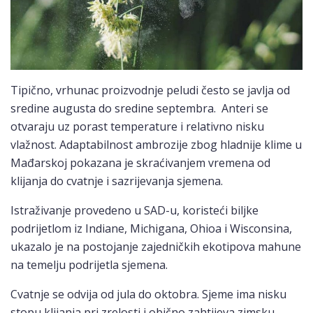
Tipično, vrhunac proizvodnje peludi često se javlja od
sredine augusta do sredine septembra. Anteri se
otvaraju uz porast temperature i relativno nisku
vlažnost. Adaptabilnost ambrozije zbog hladnije klime u
Mađarskoj pokazana je skraćivanjem vremena od
klijanja do cvatnje i sazrijevanja sjemena.
Istraživanje provedeno u SAD-u, koristeći biljke
podrijetlom iz Indiane, Michigana, Ohioa i Wisconsina,
ukazalo je na postojanje zajedničkih ekotipova mahune
na temelju podrijetla sjemena.
Cvatnje se odvija od jula do oktobra. Sjeme ima nisku
stopu klijanja pri zrelosti i obično zahtijeva zimsku