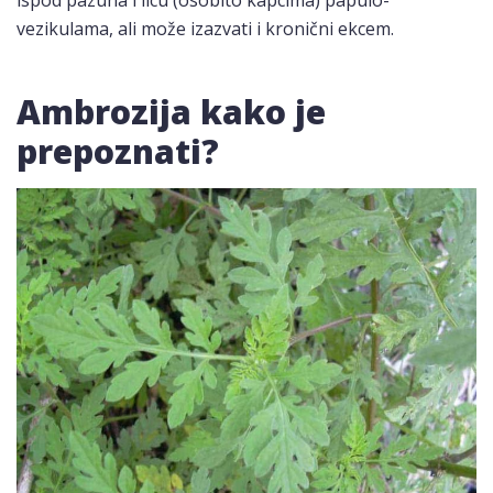
ispod pazuha i licu (osobito kapcima) papulo-
vezikulama, ali može izazvati i kronični ekcem.
Ambrozija kako je
prepoznati?