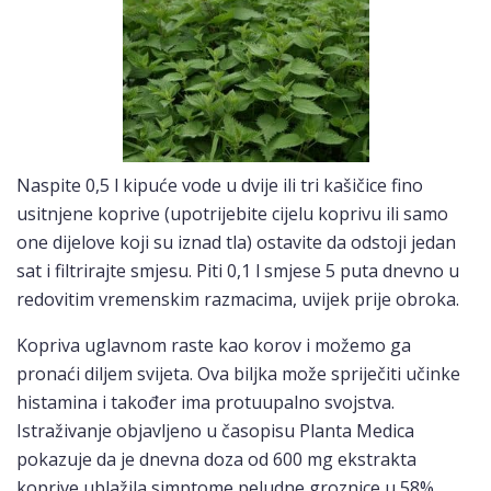
Naspite 0,5 l kipuće vode u dvije ili tri kašičice fino
usitnjene koprive (upotrijebite cijelu koprivu ili samo
one dijelove koji su iznad tla) ostavite da odstoji jedan
sat i filtrirajte smjesu. Piti 0,1 l smjese 5 puta dnevno u
redovitim vremenskim razmacima, uvijek prije obroka.
Kopriva uglavnom raste kao korov i možemo ga
pronaći diljem svijeta. Ova biljka može spriječiti učinke
histamina i također ima protuupalno svojstva.
Istraživanje objavljeno u časopisu Planta Medica
pokazuje da je dnevna doza od 600 mg ekstrakta
koprive ublažila simptome peludne groznice u 58%