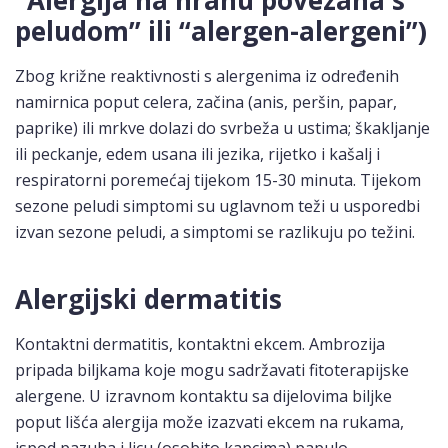
“Alergija na hranu povezana s
peludom” ili “alergen-alergeni”)
Zbog križne reaktivnosti s alergenima iz određenih
namirnica poput celera, začina (anis, peršin, papar,
paprike) ili mrkve dolazi do svrbeža u ustima; škakljanje
ili peckanje, edem usana ili jezika, rijetko i kašalj i
respiratorni poremećaj tijekom 15-30 minuta. Tijekom
sezone peludi simptomi su uglavnom teži u usporedbi
izvan sezone peludi, a simptomi se razlikuju po težini.
Alergijski dermatitis
Kontaktni dermatitis, kontaktni ekcem. Ambrozija
pripada biljkama koje mogu sadržavati fitoterapijske
alergene. U izravnom kontaktu sa dijelovima biljke
poput lišća alergija može izazvati ekcem na rukama,