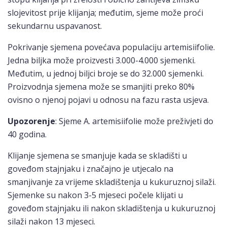
slojevitost prije klijanja; međutim, sjeme može proći
sekundarnu uspavanost.
Pokrivanje sjemena povećava populaciju artemisiifolie.
Jedna biljka može proizvesti 3.000-4.000 sjemenki.
Međutim, u jednoj biljci broje se do 32.000 sjemenki.
Proizvodnja sjemena može se smanjiti preko 80%
ovisno o njenoj pojavi u odnosu na fazu rasta usjeva.
Upozorenje
: Sjeme A. artemisiifolie može preživjeti do
40 godina.
Klijanje sjemena se smanjuje kada se skladišti u
goveđom stajnjaku i značajno je utjecalo na
smanjivanje za vrijeme skladištenja u kukuruznoj silaži.
Sjemenke su nakon 3-5 mjeseci počele klijati u
goveđom stajnjaku ili nakon skladištenja u kukuruznoj
silaži nakon 13 mjeseci.