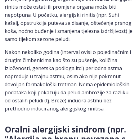
rinitis može ostati ili promjena organa može biti
nepotpuna. U početku, alergijski rinitis (npr. Suhi
kašalj, opstrukcija puteva za disanje, oštećenje prsnog
koša, noćno buđenje i smanjena tjelesna izdržljivost) je
samo tijekom sezone peludi.
Nakon nekoliko godina (interval ovisi o pojedinačnim i
drugim čimbenicima kao što su pušenje, količina
izloženosti, genetska podloga itd.) periodna astma
napreduje u trajnu astmu, osim ako nije pokrenut
dovoljan farmakološki tretman. Nema epidemioloških
podataka koji pokazuju da pelud ambrozije za razliku
od ostalih peludi (tj. Breze) inducira astmu bez
prethodno induciranog alergijskog rinitisa.
Oralni alergijski sindrom (npr.