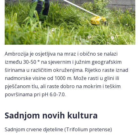
Ambrozija je osjetljiva na mraz i obično se nalazi
između 30-50 ° na sjevernim i južnim geografskim
širinama u različitim okruženjima. Rijetko raste iznad
nadmorske visine od 1000 m. Može rasti u glini ili
pješčanom tlu, ali raste dobro na mokrim i teškim
površinama pri pH 6.0-7.0.
Sadnjom novih kultura
Sadnjom crvene djeteline (Trifolium pretense)