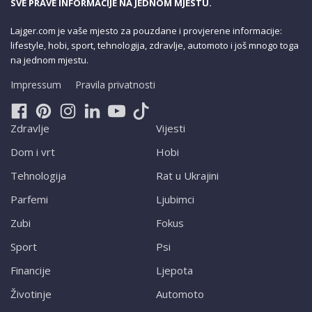
SVE PRAVE INFORMACIJE NA JEDNOM MJESTU.
Lajger.com je vaše mjesto za pouzdane i provjerene informacije:
lifestyle, hobi, sport, tehnologija, zdravlje, automoto i još mnogo toga
na jednom mjestu.
Impressum
Pravila privatnosti
Zdravlje
Vijesti
Dom i vrt
Hobi
Tehnologija
Rat u Ukrajini
Parfemi
Ljubimci
Zubi
Fokus
Sport
Psi
Financije
Ljepota
Životinje
Automoto