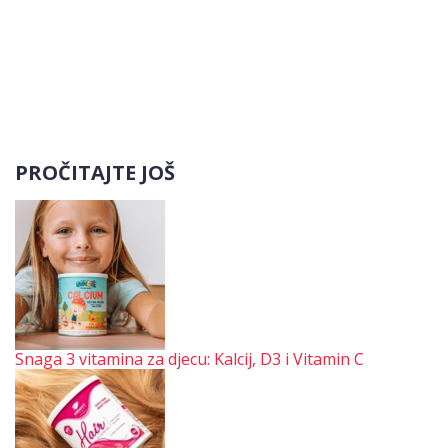
PROČITAJTE JOŠ
Snaga 3 vitamina za djecu: Kalcij, D3 i Vitamin C