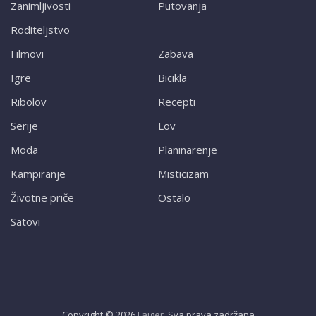
Zanimljivosti
Putovanja
Roditeljstvo
Filmovi
Zabava
Igre
Bicikla
Ribolov
Recepti
Serije
Lov
Moda
Planinarenje
Kampiranje
Misticizam
Životne priče
Ostalo
Satovi
Copyright ©
2026
Lajger
. Sva prava zadržana