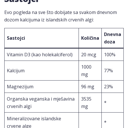
Evo pogleda na sve što dobijate sa svakom dnevnom
dozom kalcijuma iz islandskih crvenih algi:
Dnevna
Sastojci
Količina
doza
Vitamin D3 (kao holekalciferol)
20 mcg
100%
1000
Kalcijum
77%
mg
Magnezijum
96 mg
23%
Organska veganska i mješavina
3535
*
crvenih algi
mg
Mineralizovane islandske
*
crvene alge