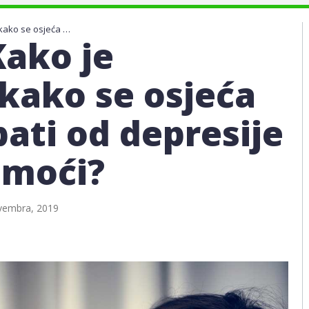
Depresija - Kako je prepoznati, kako se osjeća osoba koja pati od depresije i kako joj pomoći?
Kako je
 kako se osjeća
ati od depresije
omoći?
vembra, 2019