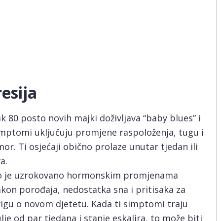
esija
k 80 posto novih majki doživljava “baby blues” i
mptomi uključuju promjene raspoloženja, tugu i
or. Ti osjećaji obično prolaze unutar tjedan ili
a.
o je uzrokovano hormonskim promjenama
kon porođaja, nedostatka sna i pritisaka za
igu o novom djetetu. Kada ti simptomi traju
lje od par tjedana i stanje eskalira, to može biti