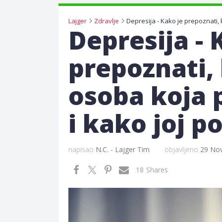
Lajger
Zdravlje
Depresija - 
prepoznati,
osoba koja p
i kako joj p
napisao
N.C. - Lajger Tim
objavljeno
29 No
18
Shares