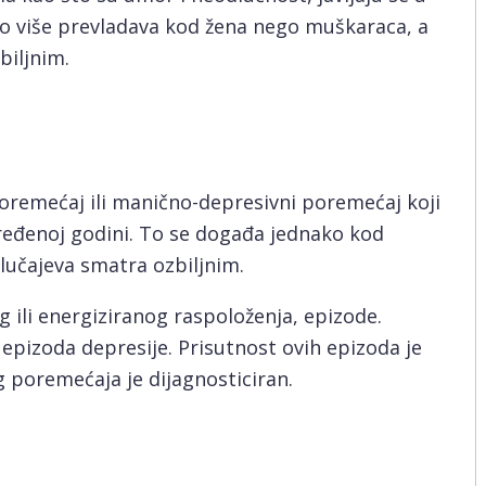
To više prevladava kod žena nego muškaraca, a
biljnim.
j
poremećaj ili manično-depresivni poremećaj koji
ređenoj godini. To se događa jednako kod
lučajeva smatra ozbiljnim.
 ili energiziranog raspoloženja, epizode.
i epizoda depresije. Prisutnost ovih epizoda je
g poremećaja je dijagnosticiran.