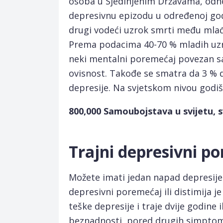
osoba u Sjedinjenim Državama, odno
depresivnu epizodu u određenoj god
drugi vodeći uzrok smrti među mla
Prema podacima 40-70 % mladih uzra
neki mentalni poremećaj povezan s
ovisnost. Takođe se smatra da 3 % 
depresije. Na svjetskom nivou godi
800,000 Samoubojstava u svijetu, s
Trajni depresivni p
Možete imati jedan napad depresije 
depresivni poremećaj ili distimija je
teške depresije i traje dvije godine i
beznadnosti, pored drugih simptoma