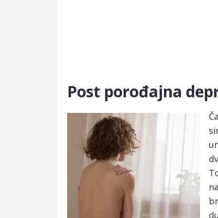
Post porođajna depr
Ča
si
um
dv
T
na
br
du