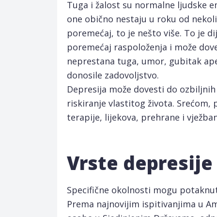
Tuga i žalost su normalne ljudske em
one obično nestaju u roku od nekoliko
poremećaj, to je nešto više. To je di
poremećaj raspoloženja i može dove
neprestana tuga, umor, gubitak apeti
donosile zadovoljstvo.
Depresija može dovesti do ozbiljnih 
riskiranje vlastitog života. Srećom,
terapije, lijekova, prehrane i vježban
Vrste depresije
Specifične okolnosti mogu potaknuti
Prema najnovijim ispitivanjima u Ame