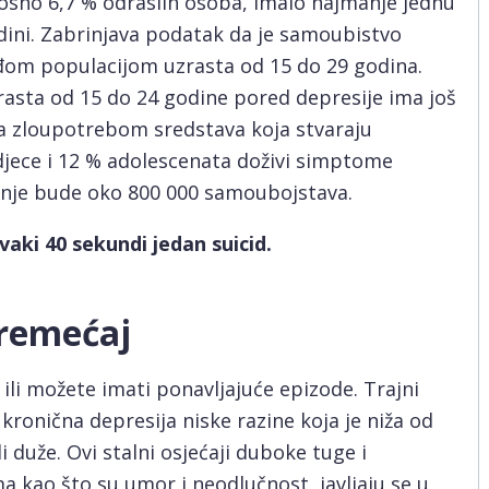
sno 6,7 % odraslih osoba, imalo najmanje jednu
ini. Zabrinjava podatak da je samoubistvo
đom populacijom uzrasta od 15 do 29 godina.
sta od 15 do 24 godine pored depresije ima još
a zloupotrebom sredstava koja stvaraju
djece i 12 % adolescenata doživi simptome
šnje bude oko 800 000 samoubojstava.
vaki 40 sekundi jedan suicid.
oremećaj
ili možete imati ponavljajuće epizode. Trajni
 kronična depresija niske razine koja je niža od
li duže. Ovi stalni osjećaji duboke tuge i
 kao što su umor i neodlučnost, javljaju se u