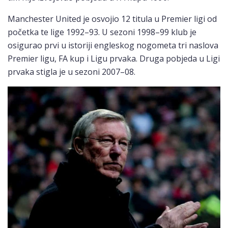
Manchester United je osvojio 12 titula u Premier ligi od
početka te lige 1992–93. U sezoni 1998–99 klub je
osigurao prvi u istoriji engleskog nogometa tri naslova
Premier ligu, FA kup i Ligu prvaka. Druga pobjeda u Ligi
prvaka stigla je u sezoni 2007–08.