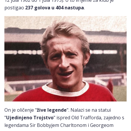
12 jula 1962 do 1 jula 1973). U to vrijeme za klub je
postigao
237 golova u 404 nastupa
.
On je oličenje "
žive legende
". Nalazi se na statui
"
Ujedinjeno Trojstvo
" ispred Old Trafforda, zajedno s
legendama Sir Bobbyjem Charltonom i Georgeom