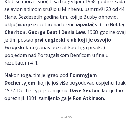
Klub se morao suočiti sa tragedijom 1958. godine kada
se avion s timom srušio u Minhenu, usmrtivši 23 od 44
člana. Šezdesetih godina tim, koji je Busby obnovio,
uključivao je izuzetno nadareni
napadački trio Bobby
Charlton, George Best i Denis Law
. 1968. godine ovaj
je tim postao
prvi engleski klub koji je osvojio
Evropski kup
(danas poznat kao Liga prvaka)
pobjedom nad Portugalskom Benficom u finalu
rezultatom 4: 1.
Nakon toga, tim je igrao pod
Tommyjem
Dochertyjem
, koji je još više pogodovao uspjehu. Ipak,
1977. Dochertyja je zamijenio
Dave Sexton
, koji je bio
oprezniji. 1981. zamijenio ga je
Ron Atkinson
.