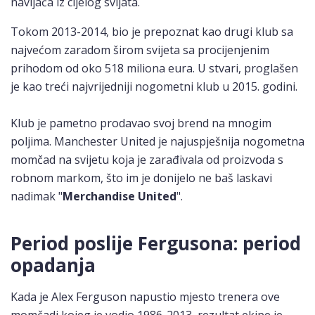
navijača iz cijelog svijata.
Tokom 2013-2014, bio je prepoznat kao drugi klub sa
najvećom zaradom širom svijeta sa procijenjenim
prihodom od oko 518 miliona eura. U stvari, proglašen
je kao treći najvrijedniji nogometni klub u 2015. godini.
Klub je pametno prodavao svoj brend na mnogim
poljima. Manchester United je najuspješnija nogometna
momčad na svijetu koja je zarađivala od proizvoda s
robnom markom, što im je donijelo ne baš laskavi
nadimak "
Merchandise United
".
Period poslije Fergusona: period
opadanja
Kada je Alex Ferguson napustio mjesto trenera ove