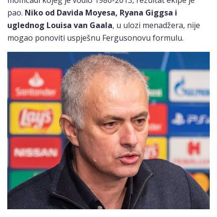
momčadi kojeg je vodio 1986-2013, rezultat ekipe je
pao.
Niko od Davida Moyesa, Ryana Giggsa i
uglednog Louisa van Gaala
, u ulozi menadžera, nije
mogao ponoviti uspješnu Fergusonovu formulu.