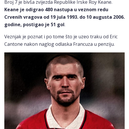
Broj 7 je bivša zvijezda Republike Irske Roy Keane.
Keane je odigrao 480 nastupa u veznom redu
Crvenih vragova od 19 jula 1993. do 10 augusta 2006.
godine, postigao je 51 gol
.
Veznjak je poznat i po tome što je uzeo traku od Eric
Cantone nakon naglog odlaska Francuza u penziju.