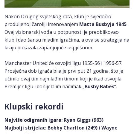
Nakon Drugog svjetskog rata, klub je svjedočio
produljenoj čaroliji imenovanjem
Matta Busbyja 1945
.
Ovaj vizionarski vođa u potpunosti je preoblikovao
klub i dao šansu mladim igračima, a ova se strategija na
kraju pokazala zapanjujuće uspješnom.
Manchester United će osvojiti ligu 1955-56 i 1956-57.
Prosječna dob igrača bila je prvi put 21 godina, što je
učinilo ovaj tim najmlađim timom koji je ikad osvojila
Premijer ligu i donijela im nadimak „
Busby Babes
“.
Klupski rekordi
Najviše odigranih igara: Ryan Giggs (963)
Najbolji strijelac: Bobby Charlton (249) i
Wayne