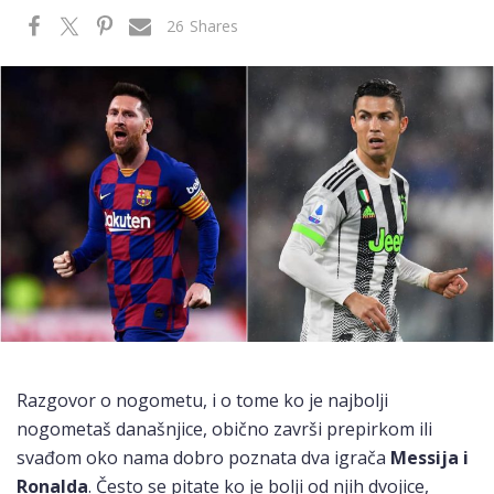
26
Shares
Razgovor o nogometu, i o tome ko je najbolji
nogometaš današnjice, obično završi prepirkom ili
svađom oko nama dobro poznata dva igrača
Messija i
Ronalda
. Često se pitate ko je bolji od njih dvojice,