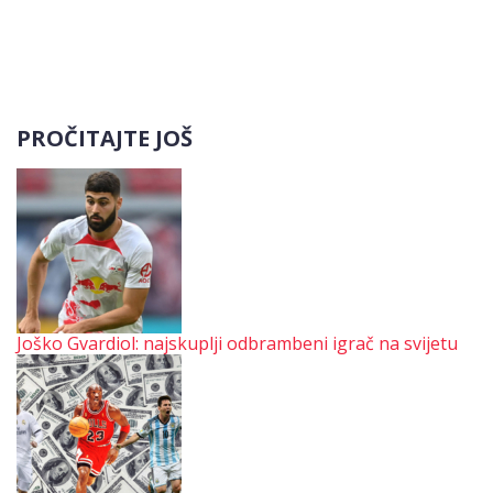
PROČITAJTE JOŠ
Joško Gvardiol: najskuplji odbrambeni igrač na svijetu