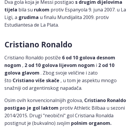
Dva gola koja je Messi postigao
s drugim dijelovima
tijela
bila su
rukom
protiv Espanyola 9. juna 2007. u La
Ligi, a
grudima
u finalu Mundijalita 2009. protiv
Estudiantesa de La Plata.
Cristiano Ronaldo
Cristiano Ronaldo postiže
6 od 10 golova desnom
nogom
,
2 od 10 golova lijevom nogom
i
2 od 10
golova glavom
. Zbog svoje veličine i zato
što
Cristiano više skače
, u tom je aspektu mnogo
snažniji od argentinskog napadača.
Osim ovih konvencionalnijih golova,
Cristiano Ronaldo
postigao je gol laktom
protiv Athletic Bilbaa u sezoni
2014/2015. Drugi "neobični" gol Cristiana Ronalda
postignut je (bukvalno)
svojim
polnim organom.