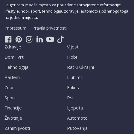
Lajger.com je vaše mjesto za pouzdane i provjerene informacije:
lifestyle, hobi, sport, tehnologija, zdravlje, automoto i još mnogo toga
na jednom mjestu.
Impressum
Pravila privatnosti
Zdravlje
Vijesti
Dom i vrt
Hobi
Tehnologija
Rat u Ukrajini
Parfemi
Ljubimci
Zubi
Fokus
Sport
Psi
Financije
Ljepota
Životinje
Automoto
Zanimljivosti
Putovanja