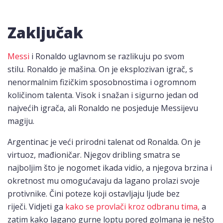
Zaključak
Messi
i Ronaldo uglavnom se razlikuju po svom
stilu. Ronaldo je mašina. On je eksplozivan igrač, s
nenormalnim fizičkim sposobnostima i ogromnom
količinom talenta. Visok i snažan i sigurno jedan od
najvećih igrača, ali Ronaldo ne posjeduje Messijevu
magiju.
Argentinac je veći prirodni talenat od Ronalda. On je
virtuoz, mađioničar. Njegov dribling smatra se
najboljim što je nogomet ikada vidio, a njegova brzina i
okretnost mu omogućavaju da lagano prolazi svoje
protivnike. Čini poteze koji ostavljaju ljude bez
riječi. Vidjeti ga
kako se provlači kroz odbranu tima,
a
zatim kako lagano gurne loptu pored golmana je nešto