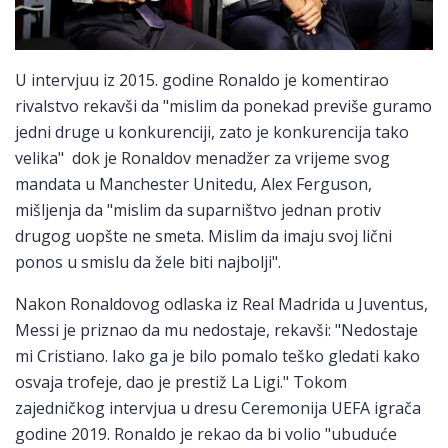
U intervjuu iz 2015. godine Ronaldo je komentirao
rivalstvo rekavši da "mislim da ponekad previše guramo
jedni druge u konkurenciji, zato je konkurencija tako
velika" dok je Ronaldov menadžer za vrijeme svog
mandata u Manchester Unitedu, Alex Ferguson,
mišljenja da "mislim da suparništvo jednan protiv
drugog uopšte ne smeta. Mislim da imaju svoj lični
ponos u smislu da žele biti najbolji".
Nakon Ronaldovog odlaska iz Real Madrida u Juventus,
Messi je priznao da mu nedostaje, rekavši: "Nedostaje
mi Cristiano. Iako ga je bilo pomalo teško gledati kako
osvaja trofeje, dao je prestiž La Ligi." Tokom
zajedničkog intervjua u dresu Ceremonija UEFA igrača
godine 2019. Ronaldo je rekao da bi volio "ubuduće