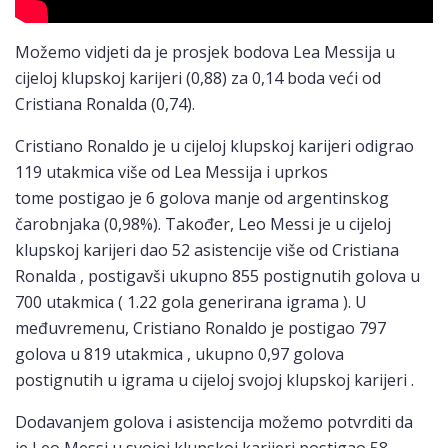
Možemo vidjeti da je prosjek bodova Lea Messija u
cijeloj klupskoj karijeri (0,88) za 0,14 boda veći od
Cristiana Ronalda (0,74).
Cristiano Ronaldo je u cijeloj klupskoj karijeri odigrao
119 utakmica više od Lea Messija i uprkos
tome postigao je 6 golova manje od argentinskog
čarobnjaka (0,98%). Također, Leo Messi je u cijeloj
klupskoj karijeri dao 52 asistencije više od Cristiana
Ronalda , postigavši ​​ukupno 855 postignutih golova u
700 utakmica ( 1.22 gola generirana igrama ). U
međuvremenu, Cristiano Ronaldo je postigao 797
golova u 819 utakmica , ukupno 0,97 golova
postignutih u igrama u cijeloj svojoj klupskoj karijeri .
Dodavanjem golova i asistencija možemo potvrditi da
je Leo Messi u svojoj klupskoj karijeri postigao 58