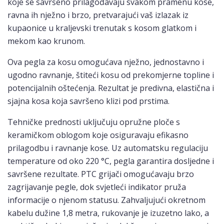
koje se savršeno prilagođavaju svakom pramenu kose,
ravna ih nježno i brzo, pretvarajući vaš izlazak iz
kupaonice u kraljevski trenutak s kosom glatkom i
mekom kao krunom.
Ova pegla za kosu omogućava nježno, jednostavno i
ugodno ravnanje, štiteći kosu od prekomjerne topline i
potencijalnih oštećenja. Rezultat je predivna, elastična i
sjajna kosa koja savršeno klizi pod prstima.
Tehničke prednosti uključuju opružne ploče s
keramičkom oblogom koje osiguravaju efikasno
prilagodbu i ravnanje kose. Uz automatsku regulaciju
temperature od oko 220 °C, pegla garantira dosljedne i
savršene rezultate. PTC grijači omogućavaju brzo
zagrijavanje pegle, dok svjetleći indikator pruža
informacije o njenom statusu. Zahvaljujući okretnom
kabelu dužine 1,8 metra, rukovanje je izuzetno lako, a