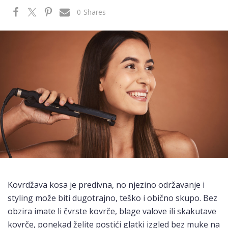
0
Shares
Kovrdžava kosa je predivna, no njezino održavanje i
styling može biti dugotrajno, teško i obično skupo. Bez
obzira imate li čvrste kovrče, blage valove ili skakutave
kovrče, ponekad želite postići glatki izgled bez muke na