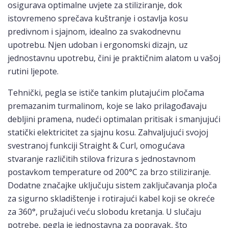
osigurava optimalne uvjete za stiliziranje, dok
istovremeno sprečava kuštranje i ostavlja kosu
predivnom i sjajnom, idealno za svakodnevnu
upotrebu. Njen udoban i ergonomski dizajn, uz
jednostavnu upotrebu, čini je praktičnim alatom u vašoj
rutini ljepote.
Tehnički, pegla se ističe tankim plutajućim pločama
premazanim turmalinom, koje se lako prilagođavaju
debljini pramena, nudeći optimalan pritisak i smanjujući
statički elektricitet za sjajnu kosu. Zahvaljujući svojoj
svestranoj funkciji Straight & Curl, omogućava
stvaranje različitih stilova frizura s jednostavnom
postavkom temperature od 200°C za brzo stiliziranje.
Dodatne značajke uključuju sistem zaključavanja ploča
za sigurno skladištenje i rotirajući kabel koji se okreće
za 360°, pružajući veću slobodu kretanja. U slučaju
potrebe, pegla je jednostavna za popravak, što