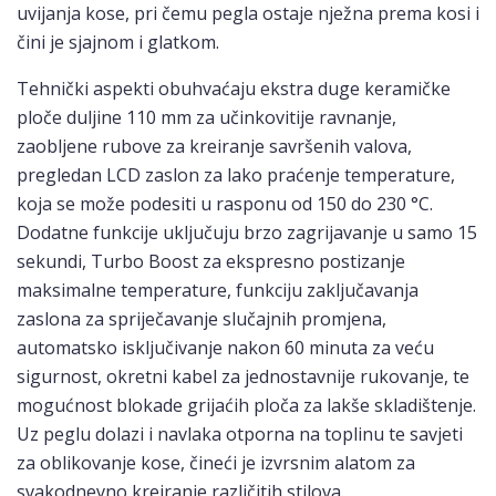
uvijanja kose, pri čemu pegla ostaje nježna prema kosi i
čini je sjajnom i glatkom.
Tehnički aspekti obuhvaćaju ekstra duge keramičke
ploče duljine 110 mm za učinkovitije ravnanje,
zaobljene rubove za kreiranje savršenih valova,
pregledan LCD zaslon za lako praćenje temperature,
koja se može podesiti u rasponu od 150 do 230 °C.
Dodatne funkcije uključuju brzo zagrijavanje u samo 15
sekundi, Turbo Boost za ekspresno postizanje
maksimalne temperature, funkciju zaključavanja
zaslona za spriječavanje slučajnih promjena,
automatsko isključivanje nakon 60 minuta za veću
sigurnost, okretni kabel za jednostavnije rukovanje, te
mogućnost blokade grijaćih ploča za lakše skladištenje.
Uz peglu dolazi i navlaka otporna na toplinu te savjeti
za oblikovanje kose, čineći je izvrsnim alatom za
svakodnevno kreiranje različitih stilova.