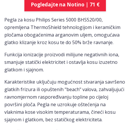
Pogledajte na Notino | 71 €
Pegla za kosu Philips Series 5000 BHS520/00,
opremljena ThermoShield tehnologijom i keramičkim
pločama obogaćenima arganovim uljem, omogućava
glatko klizanje kroz kosu te do 50% brže ravnanje.
Funkcija ionizacije proizvodi milijune negativnih iona,
smanjuje statički elektricitet i ostavlja kosu izuzetno
glatkom i sjajnom.
Karakteristike uključuju mogućnost stvaranja savršeno
glatkih frizura ili opuštenih "beach" valova, zahvaljujući
ravnomjernom raspoređivanju topline po cijeloj
površini ploča. Pegla ne uzrokuje oštećenja na
vlaknima kose visokim temperaturama, čineći kosu
sjajnom i glatkom, bez statičkog elektriciteta.