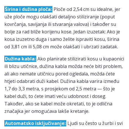
Širina i dužina ploča:
Ploče od 2,54 cm su idealne, jer
uže ploče mogu olakšati detaljno stiliziranje (poput
kovrčanja, savijanja ili stvaranja valova) i također su
bolje za rad bliže korijenu kose. Jedan izuzetak: Ako je
kosa izuzetno duga i samo želite ispraviti kosu, širina
od 3,81 cm ili 5,08 cm može olakšati i ubrzati zadatak.
Dužina kabla:
Ako planirate stilizirati kosu u kupaonici
ili blizu utičnice, dužina kabla možda neće biti problem,
ali ako nemate utičnicu pored ogledala, možda ćete
htjeti odabrati duži kabel. Dužina kabla varira između
1,7 do 3,3 metra, s prosjekom od 2,5 metra — što je
kabel duži, to ćete imati veću udobnost i doseg.
Također, ako se kabel može okretati, to je odlična
značajka jer omogućava lakše kretanje.
Automatsko isključivanje:
Ljudi su često u žurbi i svi