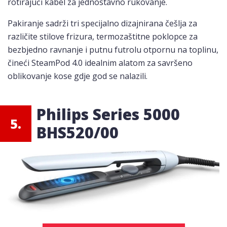
rotirajući kabel za jednostavno rukovanje.
Pakiranje sadrži tri specijalno dizajnirana češlja za
različite stilove frizura, termozaštitne poklopce za
bezbjedno ravnanje i putnu futrolu otpornu na toplinu,
čineći SteamPod 4.0 idealnim alatom za savršeno
oblikovanje kose gdje god se nalazili.
Philips Series 5000
5.
BHS520/00