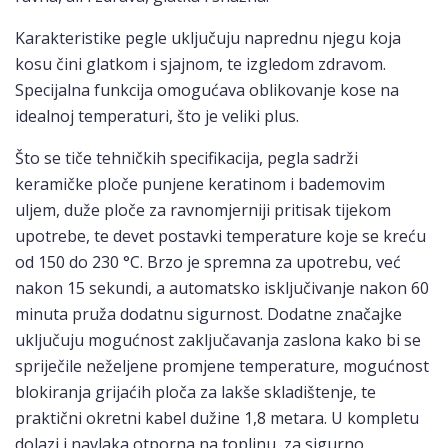
Karakteristike pegle uključuju naprednu njegu koja
kosu čini glatkom i sjajnom, te izgledom zdravom.
Specijalna funkcija omogućava oblikovanje kose na
idealnoj temperaturi, što je veliki plus.
Što se tiče tehničkih specifikacija, pegla sadrži
keramičke ploče punjene keratinom i bademovim
uljem, duže ploče za ravnomjerniji pritisak tijekom
upotrebe, te devet postavki temperature koje se kreću
od 150 do 230 °C. Brzo je spremna za upotrebu, već
nakon 15 sekundi, a automatsko isključivanje nakon 60
minuta pruža dodatnu sigurnost. Dodatne značajke
uključuju mogućnost zaključavanja zaslona kako bi se
spriječile neželjene promjene temperature, mogućnost
blokiranja grijaćih ploča za lakše skladištenje, te
praktični okretni kabel dužine 1,8 metara. U kompletu
dolazi i navlaka otporna na toplinu, za sigurno