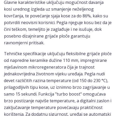
Glavne karakteristike uključuju mogućnost davanja
kosi urednog izgleda uz smanjenje neželjenog
kovrčanja, te povećanje sjaja kose za do 86%, kako su
potvrdili neovisni korisnici. Pegla njeguje kosu bez da je
čini teškom, temeljito je zaglađuje i ne isušuje, dok
posebno dizajnirane grijaće ploče garantuju
ravnomjerni pritisak.
Tehničke specifikacije uključuju fleksibilne grijaće ploče
od napredne keramike dužine 110 mm, impregnirane
mješavinom mikroregeneratora čija je trajnost
jednakovrijedna životnom vijeku uređaja. Pegla nudi
devet različitih razina temperature (od 150 do 230 °C),
prilagodljivih tipu kose, uz iznimno brzo zagrijavanje u
samo 15 sekundi. Funkcija "turbo boost" omogućava
brzo postizanje najviše temperature, a digitalni zaslon i
zaključavanje temperature povećavaju praktičnost
korištenja. Za dodatnu sigurnost, uređaj se automatski