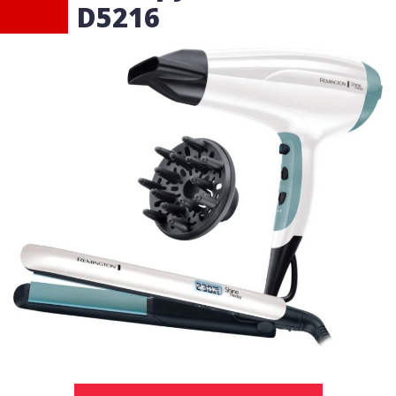
D5216