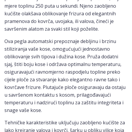
mjere toplinu 250 puta u sekundi. Njeno zaobljeno
kućište olakšava oblikovanje frizura od elegantnih
pramenova do kovrča, uvojaka, ili valova, čineći je
savršenim alatom za svaki stil koji poželite.
Ova pegla automatski prepoznaje debljinu i brzinu
stiliziranja vaše kose, omogućujući jednostavno
oblikovanje svih tipova i dužina kose. Pruža dodatni
sjaj, štiti boju kose i održava optimalnu temperaturu,
osiguravajući ravnomjerno raspodjelu topline preko
cijele ploče za stvaranje kako elegantno ravne tako i
kovrčave frizure. Plutajuće ploče osiguravaju da ostaju
u savršenom kontaktu s kosom, prilagođavajući
temperaturu i nadzirući toplinu za zaštitu integriteta i
snage vaše kose.
Tehničke karakteristike uključuju zaobljeno kućište za
lako kreiranje valova i kovrči, šarku u obliku vilice koja