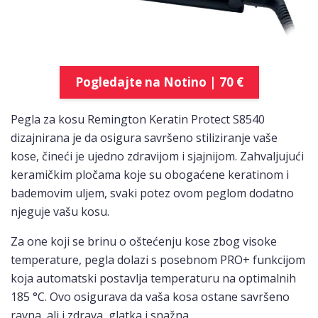
Pogledajte na Notino | 70 €
Pegla za kosu Remington Keratin Protect S8540
dizajnirana je da osigura savršeno stiliziranje vaše
kose, čineći je ujedno zdravijom i sjajnijom. Zahvaljujući
keramičkim pločama koje su obogaćene keratinom i
bademovim uljem, svaki potez ovom peglom dodatno
njeguje vašu kosu.
Za one koji se brinu o oštećenju kose zbog visoke
temperature, pegla dolazi s posebnom PRO+ funkcijom
koja automatski postavlja temperaturu na optimalnih
185 °C. Ovo osigurava da vaša kosa ostane savršeno
ravna, ali i zdrava, glatka i snažna.