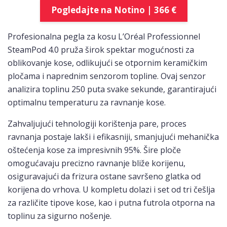
Pogledajte na Notino | 366 €
Profesionalna pegla za kosu L’Oréal Professionnel
SteamPod 4.0 pruža širok spektar mogućnosti za
oblikovanje kose, odlikujući se otpornim keramičkim
pločama i naprednim senzorom topline. Ovaj senzor
analizira toplinu 250 puta svake sekunde, garantirajući
optimalnu temperaturu za ravnanje kose.
Zahvaljujući tehnologiji korištenja pare, proces
ravnanja postaje lakši i efikasniji, smanjujući mehanička
oštećenja kose za impresivnih 95%. Šire ploče
omogućavaju precizno ravnanje bliže korijenu,
osiguravajući da frizura ostane savršeno glatka od
korijena do vrhova. U kompletu dolazi i set od tri češlja
za različite tipove kose, kao i putna futrola otporna na
toplinu za sigurno nošenje.