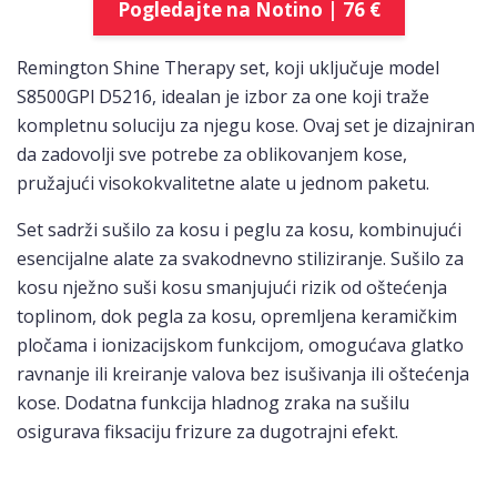
Pogledajte na Notino | 76 €
Remington Shine Therapy set, koji uključuje model
S8500GPl D5216, idealan je izbor za one koji traže
kompletnu soluciju za njegu kose. Ovaj set je dizajniran
da zadovolji sve potrebe za oblikovanjem kose,
pružajući visokokvalitetne alate u jednom paketu.
Set sadrži sušilo za kosu i peglu za kosu, kombinujući
esencijalne alate za svakodnevno stiliziranje. Sušilo za
kosu nježno suši kosu smanjujući rizik od oštećenja
toplinom, dok pegla za kosu, opremljena keramičkim
pločama i ionizacijskom funkcijom, omogućava glatko
ravnanje ili kreiranje valova bez isušivanja ili oštećenja
kose. Dodatna funkcija hladnog zraka na sušilu
osigurava fiksaciju frizure za dugotrajni efekt.