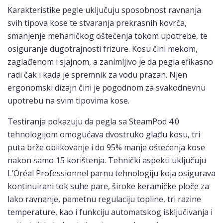
Karakteristike pegle uključuju sposobnost ravnanja
svih tipova kose te stvaranja prekrasnih kovrča,
smanjenje mehaničkog oštećenja tokom upotrebe, te
osiguranje dugotrajnosti frizure. Kosu čini mekom,
zaglađenom i sjajnom, a zanimljivo je da pegla efikasno
radi čak i kada je spremnik za vodu prazan. Njen
ergonomski dizajn čini je pogodnom za svakodnevnu
upotrebu na svim tipovima kose.
Testiranja pokazuju da pegla sa SteamPod 4.0
tehnologijom omogućava dvostruko glađu kosu, tri
puta brže oblikovanje i do 95% manje oštećenja kose
nakon samo 15 korištenja. Tehnički aspekti uključuju
L’Oréal Professionnel parnu tehnologiju koja osigurava
kontinuirani tok suhe pare, široke keramičke ploče za
lako ravnanje, pametnu regulaciju topline, tri razine
temperature, kao i funkciju automatskog isključivanja i