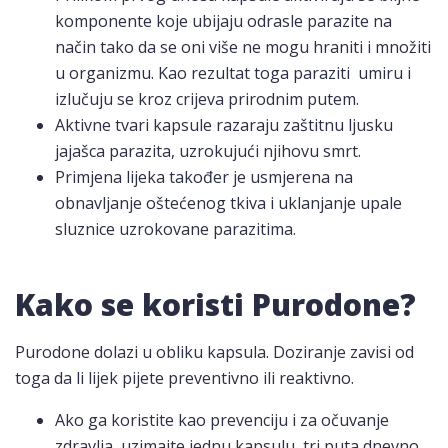
komponente koje ubijaju odrasle parazite na
način tako da se oni više ne mogu hraniti i množiti
u organizmu. Kao rezultat toga paraziti umiru i
izlučuju se kroz crijeva prirodnim putem.
Aktivne tvari kapsule razaraju zaštitnu ljusku
jajašca parazita, uzrokujući njihovu smrt.
Primjena lijeka također je usmjerena na
obnavljanje oštećenog tkiva i uklanjanje upale
sluznice uzrokovane parazitima.
Kako se koristi Purodone?
Purodone dolazi u obliku kapsula. Doziranje zavisi od
toga da li lijek pijete preventivno ili reaktivno.
Ako ga koristite kao prevenciju i za očuvanje
zdravlja, uzimajte jednu kapsulu, tri puta dnevno,