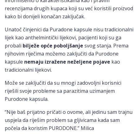
informišemo o karakteristikama kao i pravim
recenzijama drugih kupaca koji su već koristili proizvod
kako bi donijeli konačan zaključak.
Unatoč činjenici da Puradone kapsule nisu tradicionalni
lijek kao anthelmintički lijekovi, pacijenti koji su ga
probali
bilježe opće poboljšanje
svog stanja. Prema
njihovim riječima možemo zaključiti da Purodone
kapsule
nemaju izražene neželjene pojave
kao
tradicionalni lijekovi.
Može se zaključiti da su mnogi zadovoljni korisnici
riješili svoje probleme sa parazitima uzimanjem
Purodone kapsula.
“Nije baš prijatno pričati o ovome, ali jedinu sam trajnu
uspjela da riješim problem sa gljivicama kada sam
počela da koristim PURODONE.” Milica