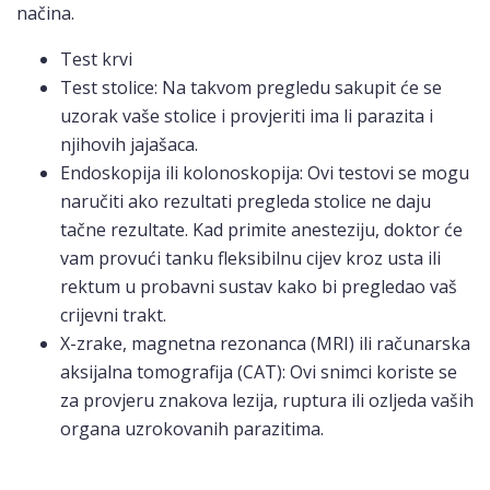
načina.
Test krvi
Test stolice: Na takvom pregledu sakupit će se
uzorak vaše stolice i provjeriti ima li parazita i
njihovih jajašaca.
Endoskopija ili kolonoskopija: Ovi testovi se mogu
naručiti ako rezultati pregleda stolice ne daju
tačne rezultate. Kad primite anesteziju, doktor će
vam provući tanku fleksibilnu cijev kroz usta ili
rektum u probavni sustav kako bi pregledao vaš
crijevni trakt.
X-zrake, magnetna rezonanca (MRI) ili računarska
aksijalna tomografija (CAT): Ovi snimci koriste se
za provjeru znakova lezija, ruptura ili ozljeda vaših
organa uzrokovanih parazitima.