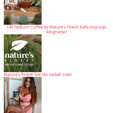
OK! FatBurn Coffee by Nature’s Finest: Kafa koja topi
kilograme?
Nature’s Finest: Sve što trebaš znati