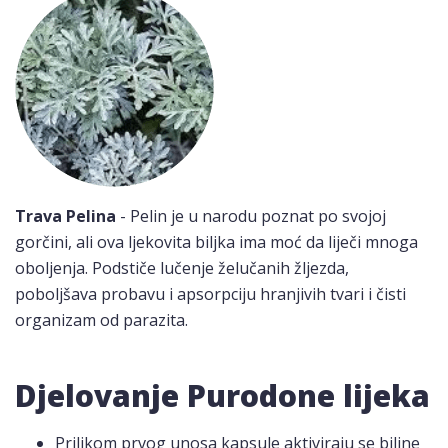
Trava Pelina
- Pelin je u narodu poznat po svojoj
gorčini, ali ova ljekovita biljka ima moć da liječi mnoga
oboljenja. Podstiče lučenje želučanih žljezda,
poboljšava probavu i apsorpciju hranjivih tvari i čisti
organizam od parazita.
Djelovanje Purodone lijeka
Prilikom prvog unosa kapsule aktiviraju se biljne