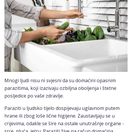
Mnogi ljudi nisu ni svjesni da su domaćini opasnim
parazitima, koji izazivaju ozbiljna oboljenja i štetne
posljedice po vaše zdravlje.
Paraziti u ljudsko tijelo dospijevaju uglavnom putem
hrane ili zbog loše lične higijene. Zaustavljaju se u
crijevima, odakle se šire na ostale unutrašnje organe -
srce, pluća, jetru. Paraziti žive na račun domaćina,