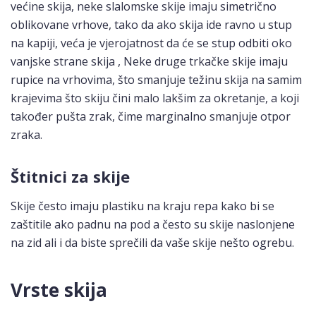
većine skija, neke slalomske skije imaju simetrično
oblikovane vrhove, tako da ako skija ide ravno u stup
na kapiji, veća je vjerojatnost da će se stup odbiti oko
vanjske strane skija , Neke druge trkačke skije imaju
rupice na vrhovima, što smanjuje težinu skija na samim
krajevima što skiju čini malo lakšim za okretanje, a koji
također pušta zrak, čime marginalno smanjuje otpor
zraka.
Štitnici za skije
Skije često imaju plastiku na kraju repa kako bi se
zaštitile ako padnu na pod a često su skije naslonjene
na zid ali i da biste sprečili da vaše skije nešto ogrebu.
Vrste skija