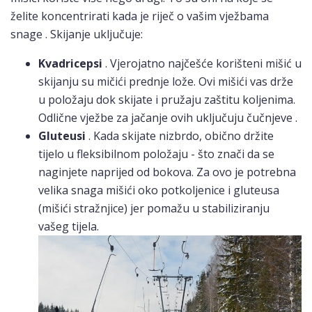
želite koncentrirati kada je riječ o vašim vježbama
snage . Skijanje uključuje:
Kvadricepsi
. Vjerojatno najčešće korišteni mišić u
skijanju su mičići prednje lože. Ovi mišići vas drže
u položaju dok skijate i pružaju zaštitu koljenima.
Odlične vježbe za jačanje ovih uključuju čučnjeve .
Gluteusi
. Kada skijate nizbrdo, obično držite
tijelo u fleksibilnom položaju - što znači da se
naginjete naprijed od bokova. Za ovo je potrebna
velika snaga mišići oko potkoljenice i gluteusa
(mišići stražnjice) jer pomažu u stabiliziranju
vašeg tijela.