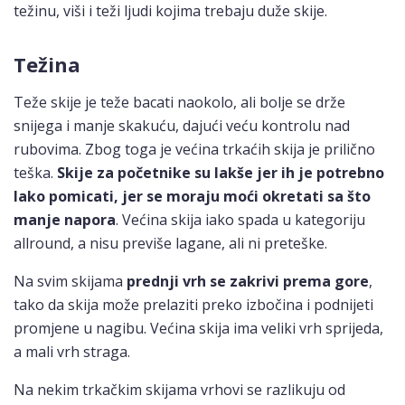
težinu, viši i teži ljudi kojima trebaju duže skije.
Težina
Teže skije je teže bacati naokolo, ali bolje se drže
snijega i manje skakuću, dajući veću kontrolu nad
rubovima. Zbog toga je većina trkaćih skija je prilično
teška.
Skije za početnike su lakše jer ih je potrebno
lako pomicati, jer se moraju moći okretati sa što
manje napora
. Većina skija iako spada u kategoriju
allround, a nisu previše lagane, ali ni preteške.
Na svim skijama
prednji vrh se zakrivi prema gore
,
tako da skija može prelaziti preko izbočina i podnijeti
promjene u nagibu. Većina skija ima veliki vrh sprijeda,
a mali vrh straga.
Na nekim trkačkim skijama vrhovi se razlikuju od