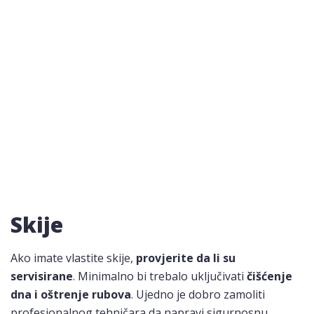
Skije
Ako imate vlastite skije,
provjerite da li su
servisirane
. Minimalno bi trebalo uključivati
​​čišćenje
dna i oštrenje rubova
. Ujedno je dobro zamoliti
profesionalnog tehničara da napravi sigurnosnu