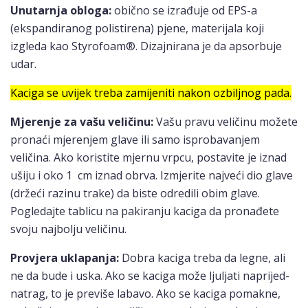
Unutarnja obloga:
obično se izrađuje od EPS-a
(ekspandiranog polistirena) pjene, materijala koji
izgleda kao Styrofoam®. Dizajnirana je da apsorbuje
udar.
Kaciga se uvijek treba zamijeniti nakon ozbiljnog pada.
Mjerenje za vašu veličinu:
Vašu pravu veličinu možete
pronaći mjerenjem glave ili samo isprobavanjem
veličina. Ako koristite mjernu vrpcu, postavite je iznad
ušiju i oko 1 cm iznad obrva. Izmjerite najveći dio glave
(držeći razinu trake) da biste odredili obim glave.
Pogledajte tablicu na pakiranju kaciga da pronađete
svoju najbolju veličinu.
Provjera uklapanja:
Dobra kaciga treba da legne, ali
ne da bude i uska. Ako se kaciga može ljuljati naprijed-
natrag, to je previše labavo. Ako se kaciga pomakne,