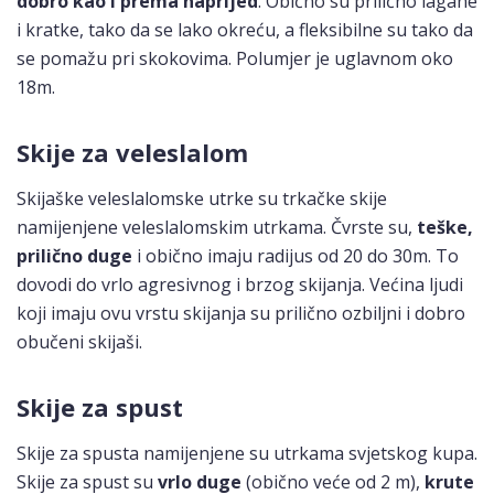
dobro kao i prema naprijed
. Obično su prilično lagane
i kratke, tako da se lako okreću, a fleksibilne su tako da
se pomažu pri skokovima. Polumjer je uglavnom oko
18m.
Skije za veleslalom
Skijaške veleslalomske utrke su trkačke skije
namijenjene veleslalomskim utrkama. Čvrste su,
teške,
prilično duge
i obično imaju radijus od 20 do 30m. To
dovodi do vrlo agresivnog i brzog skijanja. Većina ljudi
koji imaju ovu vrstu skijanja su prilično ozbiljni i dobro
obučeni skijaši.
Skije za spust
Skije za spusta namijenjene su utrkama svjetskog kupa.
Skije za spust su
vrlo duge
(obično veće od 2 m),
krute