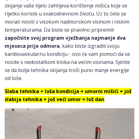
skijanje vaše tijelo zahtijeva korištenje mišića koje se
rijetko koriste u svakodnevnom životu. Uz to ćete se
morati nositi s visokom nadmorskom visinom i niskim
temperaturama. Da biste se pravilno pripremili
započnite svoj program vježbanja najmanje dva
mjeseca prije odmora
, kako biste izgradili svoju
kardiovaskularnu kondiciju - ovo će vam pomoći da se
nosite s nedostatkom kisika na većim visinama. Sjetite
se da bolja tehnika skijanja troši puno manje energije
od loše.
Slaba tehnika + loša kondicija = umorni mišići = još
slabija tehnika = još veći umor = loš dan
.