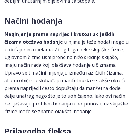
debljim unutarnjim dijelovima za stopala.
Načini hodanja
Naginjanje prema naprijed i krutost skijaških
čizama otežava hodanje
u njima je teže hodati nego u
uobičajenim cipelama. Zbog toga neke skijaške čizme,
uglavnom čizme usmjerene na niže srednje skijaše,
imaju način rada koji olakšava hodanje u čizmama.
Upravo se ti načini mijenjaju između različitih čizama,
ali oni obično oslobađaju manžetnu da se lakše okreće
prema naprijed i često dopuštaju da manžetna dođe
dalje unatrag nego što je to uobičajeno. Iako ovi načini
ne rješavaju problem hodanja u potpunosti, uz skijaške
čizme može se znatno olakšati hodanje.
Prilagodba fleksa