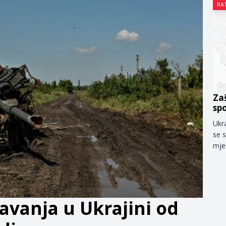
RAT
Za
sp
Ukr
se 
mje
avanja u Ukrajini od