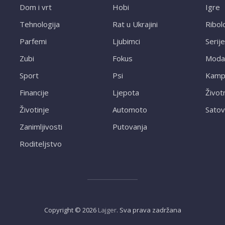
Dom i vrt
Hobi
Igre
Tehnologija
Rat u Ukrajini
Ribol
Parfemi
Ljubimci
Serije
Zubi
Fokus
Moda
Sport
Psi
Kampi
Financije
Ljepota
Život
Životinje
Automoto
Satov
Zanimljivosti
Putovanja
Roditeljstvo
Copyright ©
2026
Lajger
. Sva prava zadržana