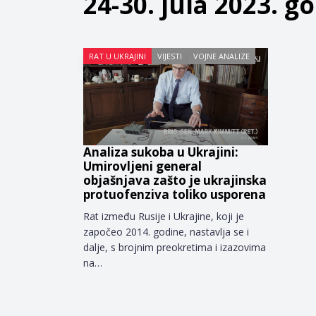
24-30. jula 2023. g
RAT U UKRAJINI
VIJESTI
VOJNE ANALIZE
Analiza sukoba u Ukrajini:
Umirovljeni general
objašnjava zašto je ukrajinska
protuofenziva toliko usporena
Rat između Rusije i Ukrajine, koji je
započeo 2014. godine, nastavlja se i
dalje, s brojnim preokretima i izazovima
na…