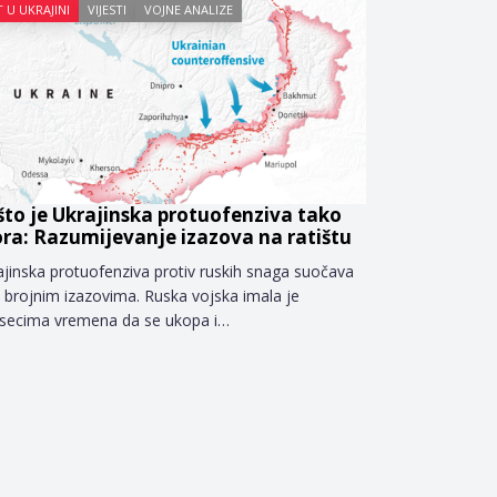
 U UKRAJINI
VIJESTI
VOJNE ANALIZE
što je Ukrajinska protuofenziva tako
ora: Razumijevanje izazova na ratištu
ajinska protuofenziva protiv ruskih snaga suočava
s brojnim izazovima. Ruska vojska imala je
secima vremena da se ukopa i…