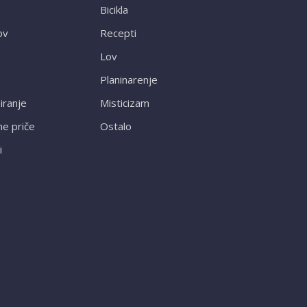
Bicikla
ov
Recepti
Lov
Planinarenje
ranje
Misticizam
ne priče
Ostalo
i